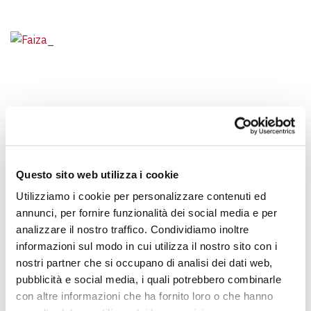
Questo sito web utilizza i cookie
STORIE
Utilizziamo i cookie per personalizzare contenuti ed
FAIZA E IL SOGNO DEL CALCIO
annunci, per fornire funzionalità dei social media e per
FAIZA E IL SOGNO DEL CALCIO
analizzare il nostro traffico. Condividiamo inoltre
Faiza è una giovane donna molto intraprendente e ha lasciato il
informazioni sul modo in cui utilizza il nostro sito con i
Marocco con un…
nostri partner che si occupano di analisi dei dati web,
pubblicità e social media, i quali potrebbero combinarle
con altre informazioni che ha fornito loro o che hanno
NAVIGAZIONE DEGLI ARTIC
1
2
»