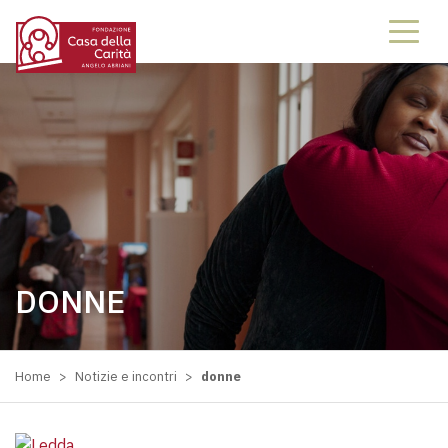
DONNE
Home
>
Notizie e incontri
>
donne