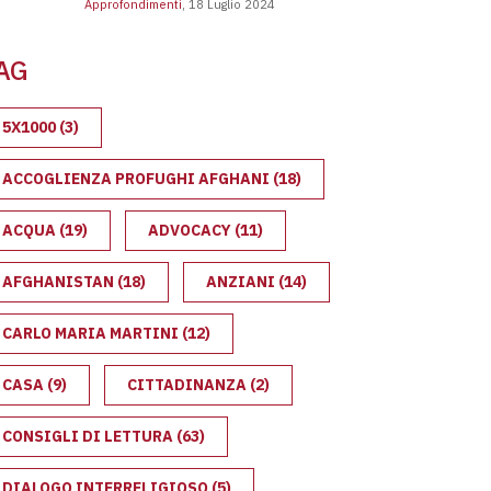
Approfondimenti
, 18 Luglio 2024
ge Bossi-Fini: cosa prevede e l’impatto sull’immigrazione
AG
5X1000
(3)
ACCOGLIENZA PROFUGHI AFGHANI
(18)
ACQUA
(19)
ADVOCACY
(11)
AFGHANISTAN
(18)
ANZIANI
(14)
CARLO MARIA MARTINI
(12)
CASA
(9)
CITTADINANZA
(2)
CONSIGLI DI LETTURA
(63)
DIALOGO INTERRELIGIOSO
(5)