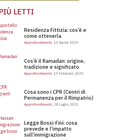
 PIÙ LETTI
Residenza Fittizia: cos’è e come ottenerla
Residenza Fittizia: cos’è e
come ottenerla
Approfondimenti
, 15 Aprile 2025
Cos’è il Ramadan: origine, tradizione e significato
Cos’è il Ramadan: origine,
tradizione e significato
Approfondimenti
, 10 Febbraio 2025
Cosa sono i CPR (Centri di Permanenza per il Rimpatrio)
Cosa sono i CPR (Centri di
Permanenza per il Rimpatrio)
Approfondimenti
, 28 Luglio 2025
DI LUGLIO 2026
Legge Bossi-Fini: cosa
prevede e l’impatto
sull’immigrazione