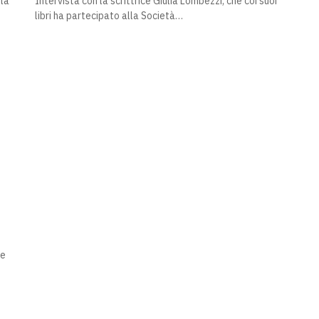
 la
Intervista con la scrittrice Giulia Lombezzi, che coi suoi
libri ha partecipato alla Società…
 CITTADINANZA
re