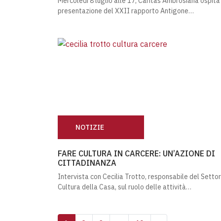
Mercoledì 8 luglio alle 17, Caritas Ambrosiana ospita
presentazione del XXII rapporto Antigone…
NOTIZIE
FARE CULTURA IN CARCERE: UN’AZIONE DI
FARE CULTURA IN CARCERE: UN’AZIONE DI
CITTADINANZA
Intervista con Cecilia Trotto, responsabile del Setto
Cultura della Casa, sul ruolo delle attività…