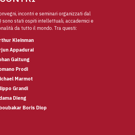
onvegni, incontri e seminari organizzati dal
sono stati ospiti intellettuali, accademici e
nalità da tutto il mondo. Tra questi:
rthur Kleinman
rjun Appadurai
ohan Galtung
omano Prodi
ichael Marmot
ilippo Grandi
dama Dieng
boubakar Boris Diop