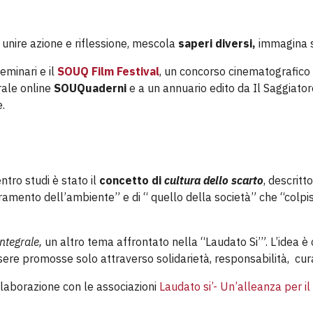
r unire azione e riflessione, mescola
saperi diversi,
immagina so
eminari e il
SOUQ Film Festival
, un concorso cinematografico i
trale online
SOUQuaderni
e a un annuario edito da Il Saggiator
e.
ntro studi è stato il
concetto di
cultura dello scarto
, descrit
oramento dell’ambiente” e di “ quello della società” che “colp
integrale,
un altro tema affrontato nella “Laudato Si’”. L’idea è
re promosse solo attraverso solidarietà, responsabilità, cura pe
llaborazione con le associazioni
Laudato si’- Un’alleanza per il 