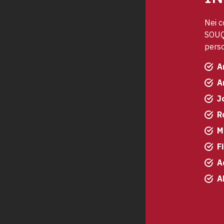
Nei c
SOUQ 
perso
A
A
J
R
M
F
A
A