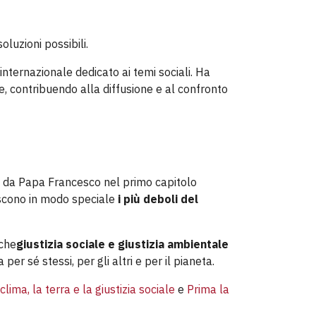
luzioni possibili.
nternazionale dedicato ai temi sociali. Ha
e, contribuendo alla diffusione e al confronto
to da Papa Francesco nel primo capitolo
iscono in modo speciale
i più deboli del
 che
giustizia sociale e giustizia ambientale
r sé stessi, per gli altri e per il pianeta.
clima, la terra e la giustizia sociale
e
Prima la