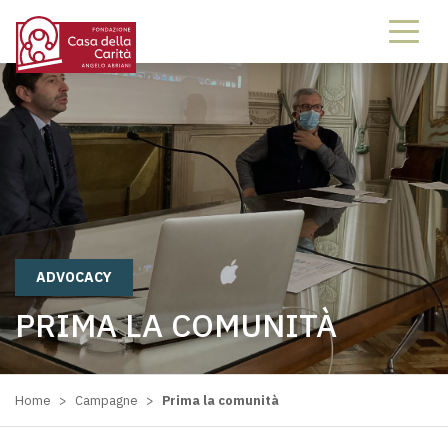
68826882
ADVOCACY
PRIMA LA COMUNITÀ
Home
>
Campagne
>
Prima la comunità