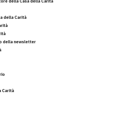
datore della Casa della Carità
a della Carità
rità
ità
o della newsletter
à
rio
a Carità