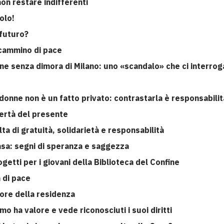
on restare indifferenti
olo!
 futuro?
 cammino di pace
one senza dimora di Milano: uno «scandalo» che ci interrog
donne non è un fatto privato: contrastarla è responsabilità
vertà del presente
ta di gratuità, solidarietà e responsabilità
Casa: segni di speranza e saggezza
ogetti per i giovani della Biblioteca del Confine
 di pace
alore della residenza
mo ha valore e vede riconosciuti i suoi diritti