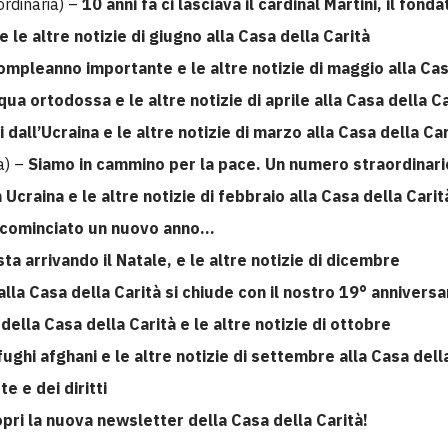
rdinaria) –
10 anni fa ci lasciava il cardinal Martini, il fon
e le altre notizie di giugno alla Casa della Carità
compleanno importante e le altre notizie di maggio alla Cas
ua ortodossa e le altre notizie di aprile alla Casa della Ca
 dall’Ucraina e le altre notizie di marzo alla Casa della Car
a) –
Siamo in cammino per la pace. Un numero straordinari
n Ucraina e le altre notizie di febbraio alla Casa della Carit
è cominciato un nuovo anno…
sta arrivando il Natale, e le altre notizie di dicembre
lla Casa della Carità si chiude con il nostro 19° anniversa
della Casa della Carità e le altre notizie di ottobre
ughi afghani e le altre notizie di settembre alla Casa dell
e e dei diritti
opri la nuova newsletter della Casa della Carità!