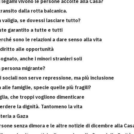
ali legami vivono le persone accolte alla Casa?
ransito dalla rotta balcanica.
 valigia, se dovessi lasciare tutto?
ute garantito a tutte e tutti
rché sono le relazioni a dare senso alla vita
diritto alle opportunità
gnato, anche i minori stranieri soli
na persona migrante?
i sociali non serve repressione, ma più inclusione
 alle famiglie, specie quelle più fragili?
glia, che troppi vogliono dimenticare
erdere la dignità. Tantomeno la vita
ateria a Gaza
rsone senza dimora e le altre notizie di dicembre alla Casa