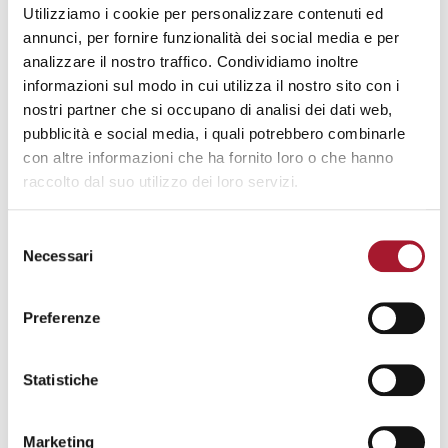
LUGLIO
CARCERE, L’8 LUGLIO
Utilizziamo i cookie per personalizzare contenuti ed
8
PRESENTAZIONE DEL
annunci, per fornire funzionalità dei social media e per
RAPPORTO ANTIGONE
2026
analizzare il nostro traffico. Condividiamo inoltre
informazioni sul modo in cui utilizza il nostro sito con i
CARCERE, L’8 LUGLIO PRESENTAZIONE DEL RAPPORTO A
nostri partner che si occupano di analisi dei dati web,
pubblicità e social media, i quali potrebbero combinarle
con altre informazioni che ha fornito loro o che hanno
raccolto dal suo utilizzo dei loro servizi.
INCONTRI
Selezione
Necessari
del
GIUGNO
LA CASA ALLA FESTA DEL
consenso
13
QUARTIERE ADRIANO
2026
Preferenze
LA CASA ALLA FESTA DEL QUARTIERE ADRIANO
Statistiche
Marketing