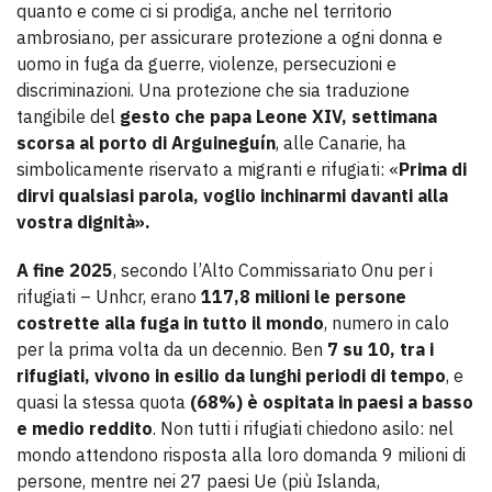
quanto e come ci si prodiga, anche nel territorio
ambrosiano, per assicurare protezione a ogni donna e
uomo in fuga da guerre, violenze, persecuzioni e
discriminazioni. Una protezione che sia traduzione
tangibile del
gesto che papa Leone XIV, settimana
scorsa al porto di Arguineguín
, alle Canarie, ha
simbolicamente riservato a migranti e rifugiati: «
Prima di
dirvi qualsiasi parola, voglio inchinarmi davanti alla
vostra dignità».
A fine 2025
, secondo l’Alto Commissariato Onu per i
rifugiati – Unhcr, erano
117,8 milioni le persone
costrette alla fuga in tutto il mondo
, numero in calo
per la prima volta da un decennio. Ben
7 su 10, tra i
rifugiati, vivono in esilio da lunghi periodi di tempo
, e
quasi la stessa quota
(68%) è ospitata in paesi a basso
e medio reddito
. Non tutti i rifugiati chiedono asilo: nel
mondo attendono risposta alla loro domanda 9 milioni di
persone, mentre nei 27 paesi Ue (più Islanda,