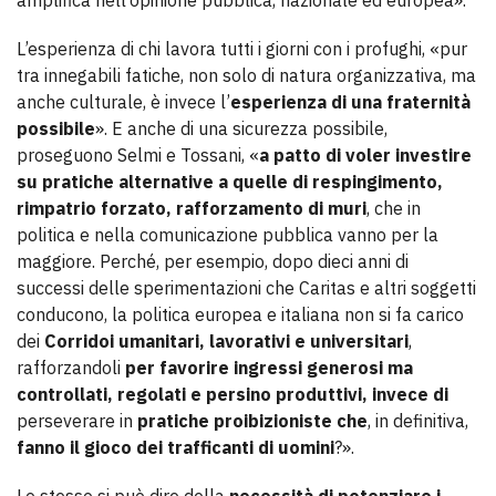
amplifica nell’opinione pubblica, nazionale ed europea».
L’esperienza di chi lavora tutti i giorni con i profughi, «pur
tra innegabili fatiche, non solo di natura organizzativa, ma
anche culturale, è invece l’
esperienza di una fraternità
possibile
». E anche di una sicurezza possibile,
proseguono Selmi e Tossani, «
a patto di voler investire
su pratiche alternative a quelle di respingimento,
rimpatrio forzato, rafforzamento di muri
, che in
politica e nella comunicazione pubblica vanno per la
maggiore. Perché, per esempio, dopo dieci anni di
successi delle sperimentazioni che Caritas e altri soggetti
conducono, la politica europea e italiana non si fa carico
dei
Corridoi umanitari, lavorativi e universitari
,
rafforzandoli
per favorire ingressi generosi ma
controllati, regolati e persino produttivi, invece di
perseverare in
pratiche proibizioniste che
, in definitiva,
fanno il gioco dei trafficanti di uomini
?».