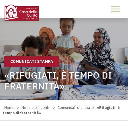
COMUNICATI STAMPA
«RIFUGIATI, È TEMPO DI
FRATERNITÀ»
Home
>
Notizie e incontri
>
Comunicati stampa
>
«Rifugiati, è
tempo di fraternità»