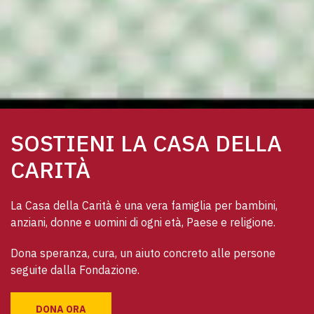
SOSTIENI LA CASA DELLA
CARITÀ
La Casa della Carità è una vera famiglia per bambini, 
anziani, donne e uomini di ogni età, Paese e religione. 
Dona speranza, cura, un aiuto concreto alle persone 
seguite dalla Fondazione.
DONA ORA