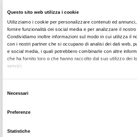
Progetti educativi per detenuti ed ex detenuti dentro e fuori
Questo sito web utilizza i cookie
Progetti educativi per detenuti ed ex detenuti dentro
e fuori dal carcere e progetti in ambito penale
Utilizziamo i cookie per personalizzare contenuti ed annunci,
fornire funzionalità dei social media e per analizzare il nostro 
Condividiamo inoltre informazioni sul modo in cui utilizza il no
NOTIZIE E INCONTRI
con i nostri partner che si occupano di analisi dei dati web, pu
e social media, i quali potrebbero combinarle con altre inform
NOTIZIE
INCONTRI
STORIE
che ha fornito loro o che hanno raccolto dal suo utilizzo dei l
servizi.
BLOG - DON VIRGINIO COLMEGNA
Selezione
Necessari
del
consenso
Preferenze
Statistiche