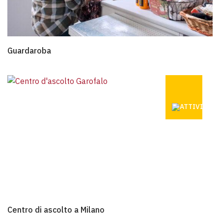
Guardaroba
Guardaroba
CENTRO DI
Centro di ascolto a Milano
Centro di ascolto a Milano