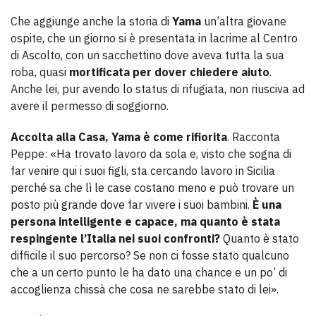
Che aggiunge anche la storia di
Yama
un’altra giovane
ospite, che un giorno si è presentata in lacrime al Centro
di Ascolto, con un sacchettino dove aveva tutta la sua
roba, quasi
mortificata per dover chiedere aiuto
.
Anche lei, pur avendo lo status di rifugiata, non riusciva ad
avere il permesso di soggiorno.
Accolta alla Casa, Yama è come rifiorita
. Racconta
Peppe: «Ha trovato lavoro da sola e, visto che sogna di
far venire qui i suoi figli, sta cercando lavoro in Sicilia
perché sa che lì le case costano meno e può trovare un
posto più grande dove far vivere i suoi bambini.
È una
persona intelligente e capace, ma quanto è stata
respingente l’Italia nei suoi confronti?
Quanto è stato
difficile il suo percorso? Se non ci fosse stato qualcuno
che a un certo punto le ha dato una chance e un po’ di
accoglienza chissà che cosa ne sarebbe stato di lei».