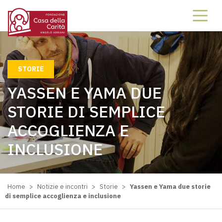
STORIE
YASSEN E YAMA DUE
STORIE DI SEMPLICE
ACCOGLIENZA E
INCLUSIONE
Home
>
Notizie e incontri
>
Storie
>
Yassen e Yama due storie
di semplice accoglienza e inclusione