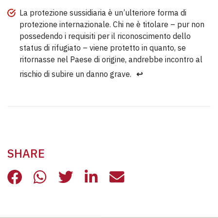
La protezione sussidiaria è un’ulteriore forma di
protezione internazionale. Chi ne è titolare – pur non
possedendo i requisiti per il riconoscimento dello
status di rifugiato – viene protetto in quanto, se
ritornasse nel Paese di origine, andrebbe incontro al
rischio di subire un danno grave.
↩︎
SHARE
YASSEN E YAMA DUE STORIE DI SE
YASSEN E YAMA DUE STORIE D
YASSEN E YAMA DUE STOR
YASSEN E YAMA DUE 
YASSEN E YAMA 