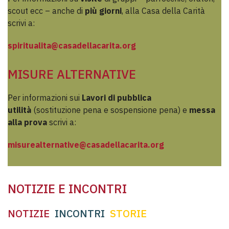
scout ecc – anche di
più giorni
, alla Casa della Carità
scrivi a:
spiritualita@casadellacarita.org
MISURE ALTERNATIVE
Per informazioni sui
Lavori di pubblica
utilità
(sostituzione pena e sospensione pena) e
messa
alla prova
scrivi a:
misurealternative@casadellacarita.org
NOTIZIE E INCONTRI
NOTIZIE
INCONTRI
STORIE