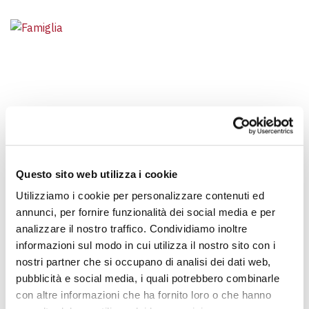
STORIE
Questo sito web utilizza i cookie
STORIA DI UNA FAMIGLIA DIVISA, CHE DOPO DUE ANNI SI
Utilizziamo i cookie per personalizzare contenuti ed
STORIA DI UNA FAMIGLIA DIVISA, CHE DOPO DUE
annunci, per fornire funzionalità dei social media e per
ANNI SI È RITROVATA
analizzare il nostro traffico. Condividiamo inoltre
Graciela e Javier sono scappati dal Perù con il figlio più
informazioni sul modo in cui utilizza il nostro sito con i
piccolo Santiago, lasciando il più…
nostri partner che si occupano di analisi dei dati web,
pubblicità e social media, i quali potrebbero combinarle
con altre informazioni che ha fornito loro o che hanno
NAVIGAZIONE DEGLI ARTIC
1
2
3
…
5
»