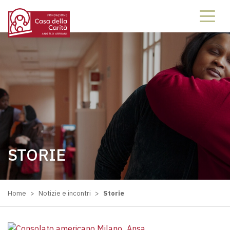
STORIE
Home
>
Notizie e incontri
>
Storie