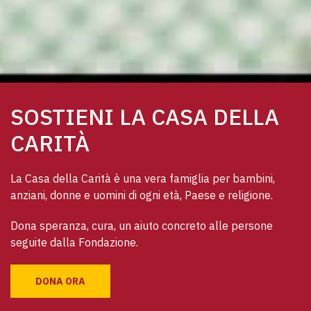
SOSTIENI LA CASA DELLA
CARITÀ
La Casa della Carità è una vera famiglia per bambini, 
anziani, donne e uomini di ogni età, Paese e religione. 
Dona speranza, cura, un aiuto concreto alle persone 
seguite dalla Fondazione.
DONA ORA