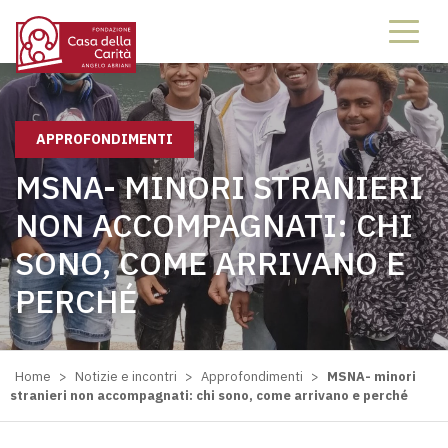
APPROFONDIMENTI
MSNA- MINORI STRANIERI
NON ACCOMPAGNATI: CHI
SONO, COME ARRIVANO E
PERCHÉ
Home
>
Notizie e incontri
>
Approfondimenti
>
MSNA- minori
stranieri non accompagnati: chi sono, come arrivano e perché