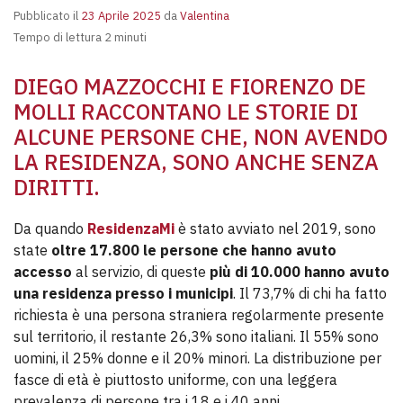
Pubblicato il
23 Aprile 2025
da
Valentina
Tempo di lettura 2 minuti
DIEGO MAZZOCCHI E FIORENZO DE
MOLLI RACCONTANO LE STORIE DI
ALCUNE PERSONE CHE, NON AVENDO
LA RESIDENZA, SONO ANCHE SENZA
DIRITTI.
Da quando
ResidenzaMi
è stato avviato nel 2019, sono
state
oltre 17.800 le persone che hanno avuto
accesso
al servizio, di queste
più di 10.000 hanno avuto
una residenza presso i municipi
. Il 73,7% di chi ha fatto
richiesta è una persona straniera regolarmente presente
sul territorio, il restante 26,3% sono italiani. Il 55% sono
uomini, il 25% donne e il 20% minori. La distribuzione per
fasce di età è piuttosto uniforme, con una leggera
prevalenza di persone tra i 18 e i 40 anni.