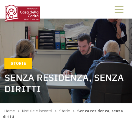
STORIE
SENZA RESIDENZA, SENZA
DIRITTI
Home
>
Notizie e incontri
>
Storie
>
Senza residenza, senza
diritti