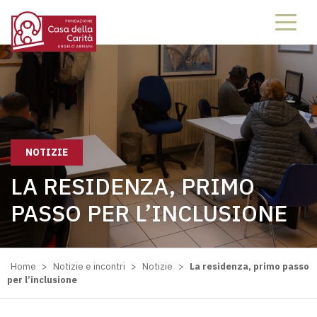
NOTIZIE
LA RESIDENZA, PRIMO
PASSO PER L’INCLUSIONE
Home
>
Notizie e incontri
>
Notizie
>
La residenza, primo passo
per l’inclusione