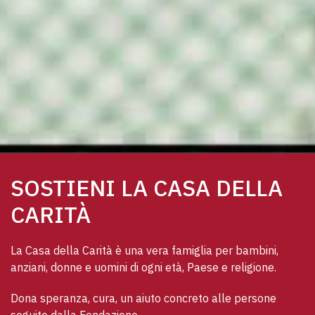
SOSTIENI LA CASA DELLA
CARITÀ
La Casa della Carità è una vera famiglia per bambini, 
anziani, donne e uomini di ogni età, Paese e religione. 
Dona speranza, cura, un aiuto concreto alle persone 