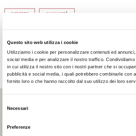
DIRITTI
COMUNITÀ
PERSONE SENZA DIMORA
Questo sito web utilizza i cookie
SHARE
Utilizziamo i cookie per personalizzare contenuti ed annunci, 
social media e per analizzare il nostro traffico. Condividiamo
SPORTELLI PER LA RESIDENZA ANA
SPORTELLI PER LA RESIDENZA
SPORTELLI PER LA RESID
SPORTELLI PER LA R
SPORTELLI PER 
in cui utilizza il nostro sito con i nostri partner che si occupan
pubblicità e social media, i quali potrebbero combinarle con a
fornito loro o che hanno raccolto dal suo utilizzo dei loro servi
Selezione
Necessari
del
consenso
Preferenze