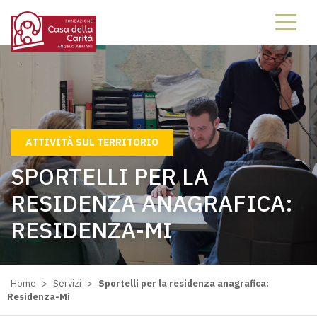
67956795
ATTIVITÀ SUL TERRITORIO
SPORTELLI PER LA
RESIDENZA ANAGRAFICA:
RESIDENZA-MI
Home
>
Servizi
>
Sportelli per la residenza anagrafica:
Residenza-Mi