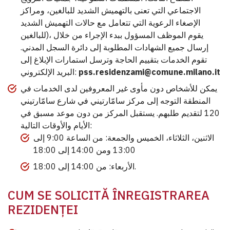
الاجتماعي التي تعنى بالتهميش الشديد للبالغين، ومراكز
الإصغاء الرعوية التي تتعامل مع حالات التهميش الشديد
للبالغين)، يقوم الموظف المسؤول ببدء الإجراء من خلال
إرسال جميع الشهادات المطلوبة إلى دائرة السجل المدني.
تقوم الخدمات بتقييم الحاجة وترسل استمارات الإبلاغ إلى
البريد الإلكتروني:
pss.residenzami@comune.milano.it
يمكن للأشخاص دون مأوى غير المعروفين لدى الخدمات في
المنطقة التوجه إلى مركز سامّارتيني في شارع سامّارتيني
120 لتقديم طلبهم. يستقبل المركز من دون موعد مسبق في
الأيام والأوقات التالية:
الاثنين، الثلاثاء، الخميس والجمعة: من الساعة 9:00 إلى
13:00 ومن 14:00 إلى 18:00
الأربعاء: من 14:00 إلى 18:00.
CUM SE SOLICITĂ ÎNREGISTRAREA
REZIDENȚEI