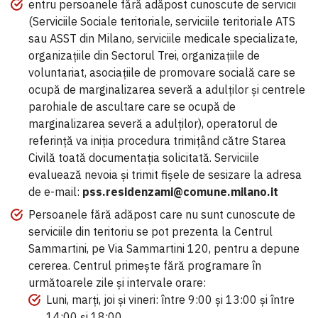
entru persoanele fără adăpost cunoscute de servicii
(Serviciile Sociale teritoriale, serviciile teritoriale ATS
sau ASST din Milano, serviciile medicale specializate,
organizațiile din Sectorul Trei, organizațiile de
voluntariat, asociațiile de promovare socială care se
ocupă de marginalizarea severă a adulților și centrele
parohiale de ascultare care se ocupă de
marginalizarea severă a adulților), operatorul de
referință va iniția procedura trimițând către Starea
Civilă toată documentația solicitată. Serviciile
evaluează nevoia și trimit fișele de sesizare la adresa
de e-mail:
pss.residenzami@comune.milano.it
Persoanele fără adăpost care nu sunt cunoscute de
serviciile din teritoriu se pot prezenta la Centrul
Sammartini, pe Via Sammartini 120, pentru a depune
cererea. Centrul primește fără programare în
următoarele zile și intervale orare:
Luni, marți, joi și vineri: între 9:00 și 13:00 și între
14:00 și 18:00