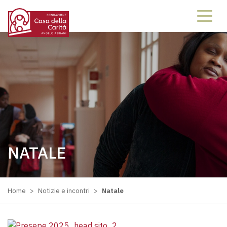
NATALE
Home
>
Notizie e incontri
>
Natale