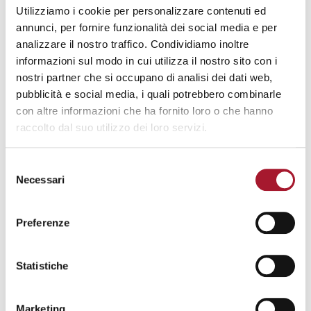
Utilizziamo i cookie per personalizzare contenuti ed
annunci, per fornire funzionalità dei social media e per
CASA DELLA COMUNITÀ
(8)
analizzare il nostro traffico. Condividiamo inoltre
informazioni sul modo in cui utilizza il nostro sito con i
CENTRO STUDI SOUQ
(22)
nostri partner che si occupano di analisi dei dati web,
CONSIGLI DI LETTURA
(63)
COVID
(41)
pubblicità e social media, i quali potrebbero combinarle
con altre informazioni che ha fornito loro o che hanno
CULTURA
(315)
DOCCE E GUARDAROBA
(13)
raccolto dal suo utilizzo dei loro servizi.
DON PAOLO SELMI
(15)
Selezione
Necessari
del
DON VIRGINIO COLMEGNA
(47)
consenso
Preferenze
EMERGENZA ABITATIVA
(5)
ERO STRANIERO
(27)
FRATELLI TUTTI
(5)
Statistiche
GIORNATA DEL RIFUGIATO
(5)
GIUSTIZIA
(5)
Marketing