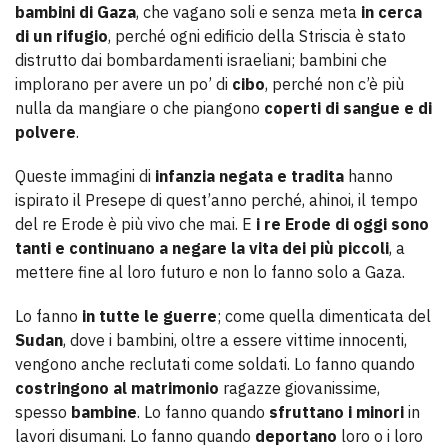
bambini di Gaza
, che vagano soli e senza meta
in cerca
di un rifugio
, perché ogni edificio della Striscia è stato
distrutto dai bombardamenti israeliani; bambini che
implorano per avere un po’ di
cibo
, perché non c’è più
nulla da mangiare o che piangono
coperti di sangue e di
polvere
.
Queste immagini di
infanzia negata e tradita
hanno
ispirato il Presepe di quest’anno perché, ahinoi, il tempo
del re Erode è più vivo che mai. E
i re Erode di oggi sono
tanti e continuano a negare la vita dei più piccoli
, a
mettere fine al loro futuro e non lo fanno solo a Gaza.
Lo fanno
in tutte le guerre
; come quella dimenticata del
Sudan
, dove i bambini, oltre a essere vittime innocenti,
vengono anche reclutati come soldati. Lo fanno quando
costringono al matrimonio
ragazze giovanissime,
spesso
bambine
. Lo fanno quando
sfruttano i minori
in
lavori disumani. Lo fanno quando
deportano
loro o i loro