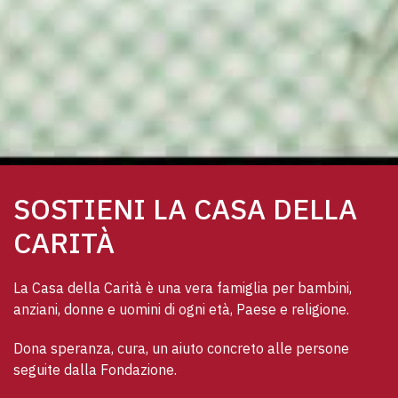
SOSTIENI LA CASA DELLA
CARITÀ
La Casa della Carità è una vera famiglia per bambini, 
anziani, donne e uomini di ogni età, Paese e religione. 
Dona speranza, cura, un aiuto concreto alle persone 
seguite dalla Fondazione.