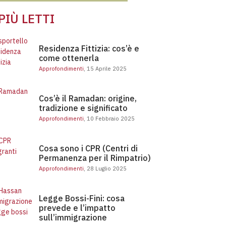
 PIÙ LETTI
Residenza Fittizia: cos’è e come ottenerla
Residenza Fittizia: cos’è e
come ottenerla
Approfondimenti
, 15 Aprile 2025
Cos’è il Ramadan: origine, tradizione e significato
Cos’è il Ramadan: origine,
tradizione e significato
Approfondimenti
, 10 Febbraio 2025
Cosa sono i CPR (Centri di Permanenza per il Rimpatrio)
Cosa sono i CPR (Centri di
Permanenza per il Rimpatrio)
Approfondimenti
, 28 Luglio 2025
Legge Bossi-Fini: cosa
prevede e l’impatto
sull’immigrazione