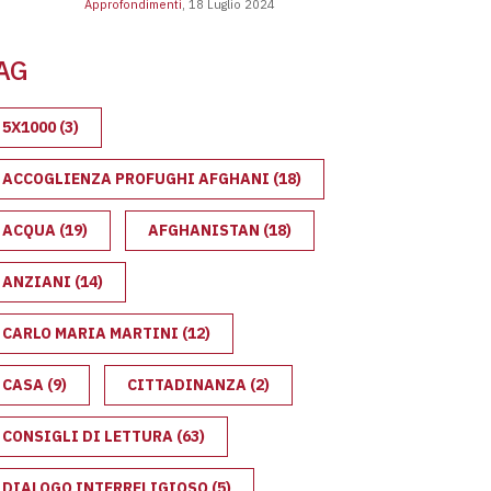
Approfondimenti
, 18 Luglio 2024
ge Bossi-Fini: cosa prevede e l’impatto sull’immigrazione
AG
5X1000
(3)
ACCOGLIENZA PROFUGHI AFGHANI
(18)
ACQUA
(19)
AFGHANISTAN
(18)
ANZIANI
(14)
I TUTTI
CARLO MARIA MARTINI
(12)
CASA
(9)
CITTADINANZA
(2)
CONSIGLI DI LETTURA
(63)
DIALOGO INTERRELIGIOSO
(5)