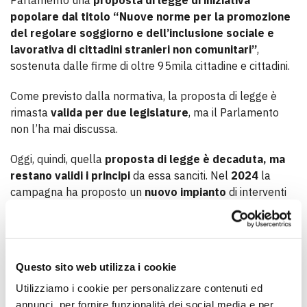
Parlamento una
proposta di legge di iniziativa
popolare dal titolo “Nuove norme per la promozione
del regolare soggiorno e dell’inclusione sociale e
lavorativa di cittadini stranieri non comunitari”
,
sostenuta dalle firme di oltre 95mila cittadine e cittadini.
Come previsto dalla normativa, la proposta di legge è
rimasta
valida per due legislature
, ma il Parlamento
non l’ha mai discussa.
Oggi, quindi, quella
proposta di legge è decaduta,
ma
restano validi i principi
da essa sanciti. Nel
2024
la
campagna ha proposto un
nuovo impianto
di interventi
normativi di modifica del Testo unico sull’immigrazione,
che va ad aggiornare il contenuto della proposta di legge
del 2017.
Questo sito web utilizza i cookie
Introduzione di percorsi di ingresso diversificati:
Utilizziamo i cookie per personalizzare contenuti ed
un meccanismo più flessibile di assunzione diretta
annunci, per fornire funzionalità dei social media e per