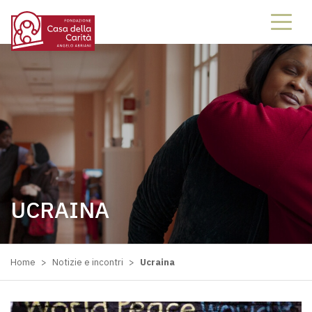
UCRAINA
Home
>
Notizie e incontri
>
Ucraina