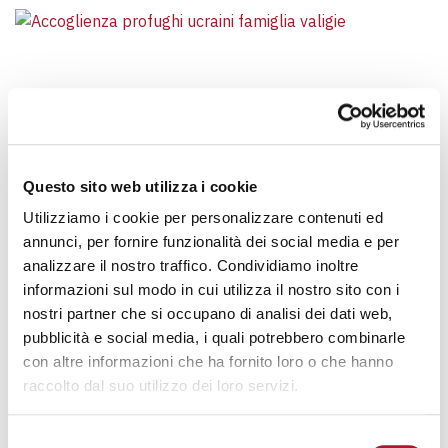
Questo sito web utilizza i cookie
Utilizziamo i cookie per personalizzare contenuti ed
NOTIZIE
annunci, per fornire funzionalità dei social media e per
UCRAINA: LA CASA ACCOGLIE 40 PROFUGHI
analizzare il nostro traffico. Condividiamo inoltre
UCRAINA: LA CASA ACCOGLIE 40 PROFUGHI
informazioni sul modo in cui utilizza il nostro sito con i
Il progetto di accoglienza dei profughi in fuga dalla guerra in
nostri partner che si occupano di analisi dei dati web,
Ucraina è realizzato…
pubblicità e social media, i quali potrebbero combinarle
con altre informazioni che ha fornito loro o che hanno
raccolto dal suo utilizzo dei loro servizi.
NAVIGAZIONE DEGLI ARTIC
1
2
»
Selezione