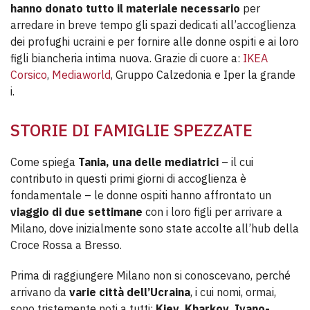
hanno donato tutto il materiale necessario
per
arredare in breve tempo gli spazi dedicati all’accoglienza
dei profughi ucraini e per fornire alle donne ospiti e ai loro
figli biancheria intima nuova. Grazie di cuore a:
IKEA
Corsico
,
Mediaworld
, Gruppo Calzedonia e Iper la grande
i.
STORIE DI FAMIGLIE SPEZZATE
Come spiega
Tania, una delle mediatrici
– il cui
contributo in questi primi giorni di accoglienza è
fondamentale – le donne ospiti hanno affrontato un
viaggio di due settimane
con i loro figli per arrivare a
Milano, dove inizialmente sono state accolte all’hub della
Croce Rossa a Bresso.
Prima di raggiungere Milano non si conoscevano, perché
arrivano da
varie città dell’Ucraina
, i cui nomi, ormai,
sono tristemente noti a tutti:
Kiev, Kharkov, Ivano-