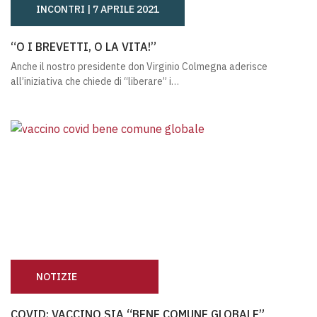
INCONTRI |
7 APRILE 2021
“O I BREVETTI, O LA VITA!”
“O I BREVETTI, O LA VITA!”
Anche il nostro presidente don Virginio Colmegna aderisce
all’iniziativa che chiede di “liberare” i…
NOTIZIE
COVID: VACCINO SIA “BENE COMUNE GLOBALE”
COVID: VACCINO SIA “BENE COMUNE GLOBALE”