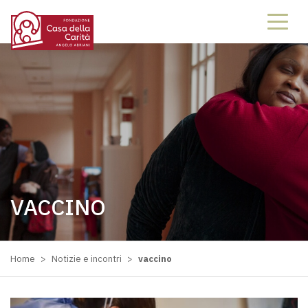
VACCINO
Home
>
Notizie e incontri
>
vaccino