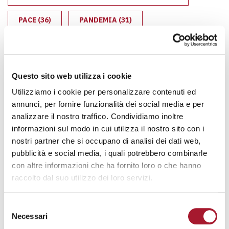
PACE
(36)
PANDEMIA
(31)
PAPA FRANCESCO
(22)
PERSONE SENZA DIMORA
(23)
POVERTÀ
(18)
Questo sito web utilizza i cookie
POVERTÀ EDUCATIVA
(8)
Utilizziamo i cookie per personalizzare contenuti ed
annunci, per fornire funzionalità dei social media e per
RIFLESSIONI SPIRITUALI
(5)
RIFUGIATI
(14)
analizzare il nostro traffico. Condividiamo inoltre
informazioni sul modo in cui utilizza il nostro sito con i
SALUTE
(70)
SOUQUADERNI22
(7)
nostri partner che si occupano di analisi dei dati web,
pubblicità e social media, i quali potrebbero combinarle
SOUQUADERNI23
(10)
SOUQUADERNI24
(6)
con altre informazioni che ha fornito loro o che hanno
raccolto dal suo utilizzo dei loro servizi.
SPIRITUALITÀ
(53)
TRASPARENZA
(4)
Selezione
UCRAINA
(21)
VACCINO
(8)
Necessari
del