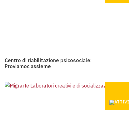
Centro di riabilitazione psicosociale: Proviamociassieme
Centro di riabilitazione psicosociale:
Proviamociassieme
MIGRARTE: