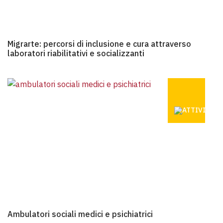
Migrarte: percorsi di inclusione e cura attraverso laboratori ri
Migrarte: percorsi di inclusione e cura attraverso
laboratori riabilitativi e socializzanti
AMBULATOR
Ambulatori sociali medici e psichiatrici
Ambulatori sociali medici e psichiatrici