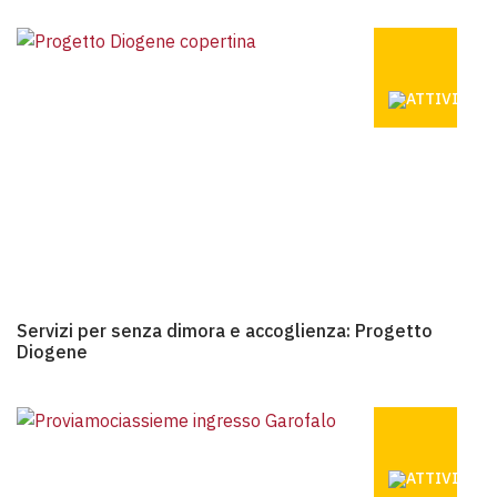
SERVIZI P
Servizi per senza dimora e accoglienza: Progetto Diogene
Servizi per senza dimora e accoglienza: Progetto
Diogene
CENTRO DI