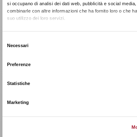
si occupano di analisi dei dati web, pubblicità e social media,
combinarle con altre informazioni che ha fornito loro o che h
suo utilizzo dei loro servizi.
Selezione
Necessari
del
consenso
Preferenze
Statistiche
Marketing
Mo