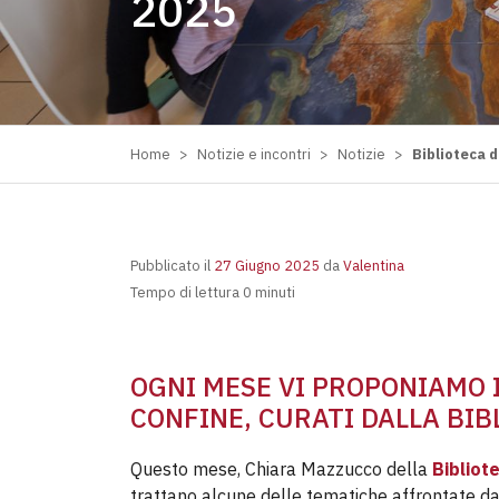
2025
Home
>
Notizie e incontri
>
Notizie
>
Biblioteca d
Pubblicato il
27 Giugno 2025
da
Valentina
Tempo di lettura 0 minuti
OGNI MESE VI PROPONIAMO I
CONFINE, CURATI DALLA BI
Questo mese, Chiara Mazzucco della
Bibliot
trattano alcune delle tematiche affrontate d