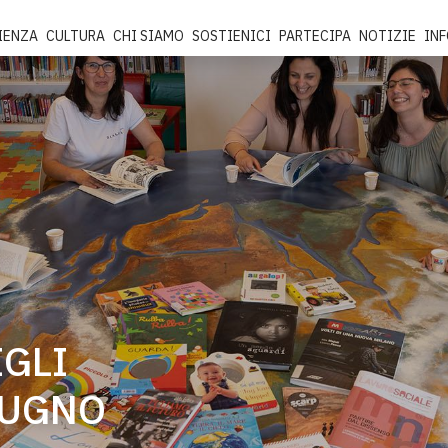
IENZA
CULTURA
CHI SIAMO
SOSTIENICI
PARTECIPA
NOTIZIE
IN
IGLI
IUGNO