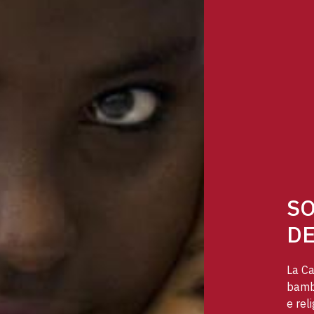
SO
DE
La Ca
bambi
e reli