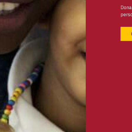
Dona 
perso