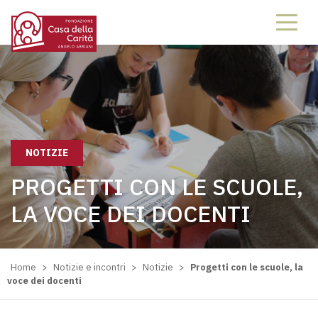
NOTIZIE
PROGETTI CON LE SCUOLE,
LA VOCE DEI DOCENTI
Home
>
Notizie e incontri
>
Notizie
>
Progetti con le scuole, la
voce dei docenti