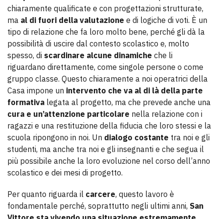
chiaramente qualificate e con progettazioni strutturate,
ma
al di fuori della valutazione
e di logiche di voti. È un
tipo di relazione che fa loro molto bene, perché gli dà la
possibilità di uscire dal contesto scolastico e, molto
spesso, di
scardinare alcune dinamiche
che li
riguardano direttamente, come singole persone o come
gruppo classe. Questo chiaramente a noi operatrici della
Casa impone un
intervento che va al di là della parte
formativa
legata al progetto, ma che prevede anche una
cura e un’attenzione particolare
nella relazione con i
ragazzi e una restituzione della fiducia che loro stessi e la
scuola ripongono in noi. Un
dialogo costante
tra noi e gli
studenti, ma anche tra noi e gli insegnanti e che segua il
più possibile anche la loro evoluzione nel corso dell’anno
scolastico e dei mesi di progetto.
Per quanto riguarda il
carcere
, questo lavoro è
fondamentale perché, soprattutto negli ultimi anni,
San
Vittore sta vivendo una situazione estremamente