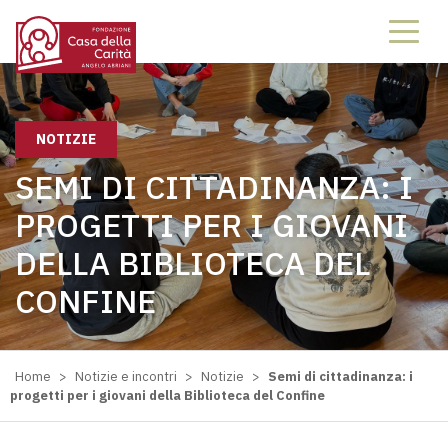
NOTIZIE
SEMI DI CITTADINANZA: I
PROGETTI PER I GIOVANI
DELLA BIBLIOTECA DEL
CONFINE
Home
>
Notizie e incontri
>
Notizie
>
Semi di cittadinanza: i
progetti per i giovani della Biblioteca del Confine