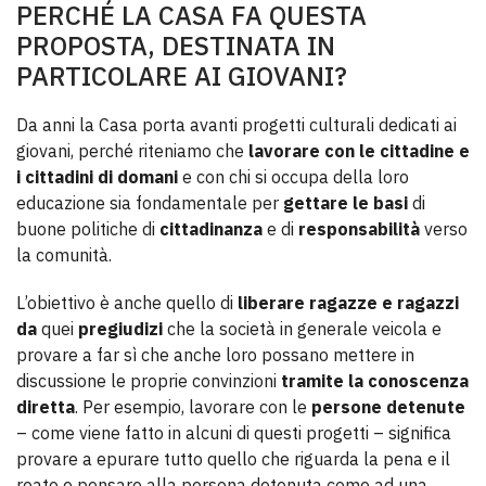
PERCHÉ LA CASA FA QUESTA
PROPOSTA, DESTINATA IN
PARTICOLARE AI GIOVANI?
Da anni la Casa porta avanti progetti culturali dedicati ai
giovani, perché riteniamo che
lavorare con le cittadine e
i cittadini di domani
e con chi si occupa della loro
educazione sia fondamentale per
gettare le basi
di
buone politiche di
cittadinanza
e di
responsabilità
verso
la comunità.
L’obiettivo è anche quello di
liberare ragazze e ragazzi
da
quei
pregiudizi
che la società in generale veicola e
provare a far sì che anche loro possano mettere in
discussione le proprie convinzioni
tramite la conoscenza
diretta
. Per esempio, lavorare con le
persone detenute
– come viene fatto in alcuni di questi progetti – significa
provare a epurare tutto quello che riguarda la pena e il
reato e pensare alla persona detenuta come ad una