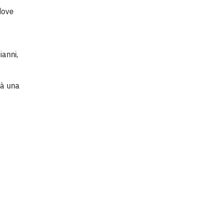
dove
ianni,
rà una