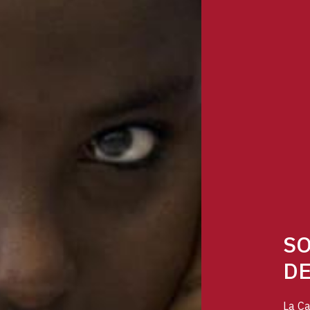
SO
DE
La Ca