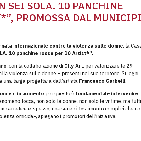
N SEI SOLA. 10 PANCHINE
T*”, PROMOSSA DAL MUNICIP
rnata internazionale contro la violenza sulle donne
, la Cas
A. 10 panchine rosse per 10 Artist*”.
ano
, con la collaborazione di
City Art
, per valorizzare le 29
alla violenza sulle donne – presenti nel suo territorio. Su ogni
a una targa progettata dall’artista
Francesco Garbelli
.
donne
è
in aumento
per questo è
fondamentale intervenire
fenomeno tocca, non solo le donne, non solo le vittime, ma tutti
 un carnefice e, spesso, una serie di testimoni o complici che n
lenza omicida», spiegano i promotori dell’iniziativa.