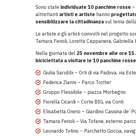
Sono state
individuate 10 panchine rosse
– 
altrettanti
artisti e artiste
hanno
progettato
sensibilizzare la cittadinanza
sul tema della
Le artiste e gli artisti coinvolti nel progetto s
Tamara Ferioli, Loretta Cappanera, Gabriella K
Nella giornata del
25 novembre alle ore 15
biciclettata a visitare le 10 panchine rosse
Giulia Sarubbi – Orti di via Padova, via Este
Federica Zianni – Parco Trotter
Gruppo Flessibile – piazza Morbegno
Fiorella Cicardi – Corte BIG, via Conti
Elisabetta Oneto – Giardino Cassina de’
Tamara Ferioli – Via Tofane, esterno par
Leonardo Totino – Parchetto Goccia, navi