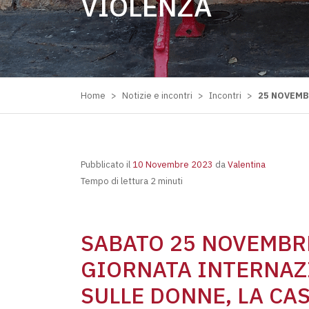
VIOLENZA
Home
>
Notizie e incontri
>
Incontri
>
25 NOVEMB
Pubblicato il
10 Novembre 2023
da
Valentina
Tempo di lettura 2 minuti
SABATO 25 NOVEMBRE
GIORNATA INTERNAZ
SULLE DONNE, LA CA