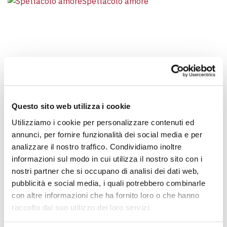
Questo sito web utilizza i cookie
INCONTRI |
3 AGOSTO 2025
Utilizziamo i cookie per personalizzare contenuti ed
ALLA CASA LO SPETTACOLO “MA PURE QUESTO È AMORE”
ALLA CASA LO SPETTACOLO “MA PURE QUESTO È
annunci, per fornire funzionalità dei social media e per
AMORE”
analizzare il nostro traffico. Condividiamo inoltre
Domenica 3 agosto alle 20.30, l’auditorium della Casa ospita lo
informazioni sul modo in cui utilizza il nostro sito con i
spettacolo “Ma pure questo…
nostri partner che si occupano di analisi dei dati web,
pubblicità e social media, i quali potrebbero combinarle
con altre informazioni che ha fornito loro o che hanno
NAVIGAZIONE DEGLI ARTIC
«
1
2
3
4
…
11
»
raccolto dal suo utilizzo dei loro servizi.