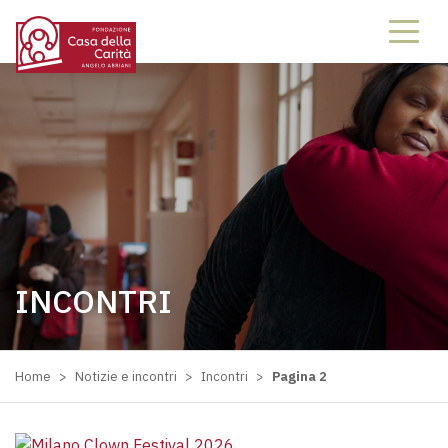
INCONTRI
Home
>
Notizie e incontri
>
Incontri
>
Pagina 2