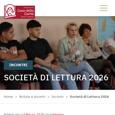
INCONTRI
SOCIETÀ DI LETTURA 2026
Home
>
Notizie e incontri
>
Incontri
>
Società di Lettura 2026
Pubblicato il
4 Marzo 2026
da
Valentina