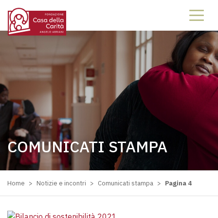
COMUNICATI STAMPA
Home
>
Notizie e incontri
>
Comunicati stampa
>
Pagina 4