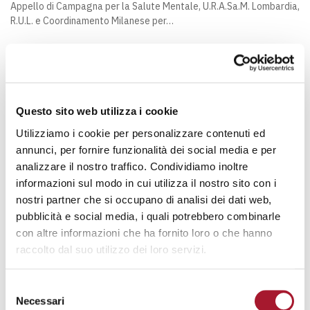
Appello di Campagna per la Salute Mentale, U.R.A.Sa.M. Lombardia,
R.U.L. e Coordinamento Milanese per…
Questo sito web utilizza i cookie
Utilizziamo i cookie per personalizzare contenuti ed
annunci, per fornire funzionalità dei social media e per
analizzare il nostro traffico. Condividiamo inoltre
informazioni sul modo in cui utilizza il nostro sito con i
nostri partner che si occupano di analisi dei dati web,
COMUNICATI STAMPA
pubblicità e social media, i quali potrebbero combinarle
con altre informazioni che ha fornito loro o che hanno
ERO STRANIERO: REGOLARIZZAZIONE A RISCHIO
ERO STRANIERO: REGOLARIZZAZIONE A RISCHIO
raccolto dal suo utilizzo dei loro servizi.
A causa di tempi lunghissimi e ostacoli burocratici solo lo 0,7%
delle oltre 200mila…
Selezione
Necessari
del