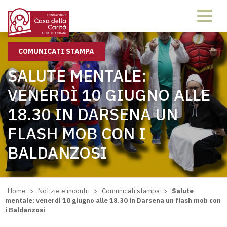
COMUNICATI STAMPA
SALUTE MENTALE:
VENERDÌ 10 GIUGNO ALLE
18.30 IN DARSENA UN
FLASH MOB CON I
BALDANZOSI
Home
>
Notizie e incontri
>
Comunicati stampa
>
Salute
mentale: venerdì 10 giugno alle 18.30 in Darsena un flash mob con
i Baldanzosi