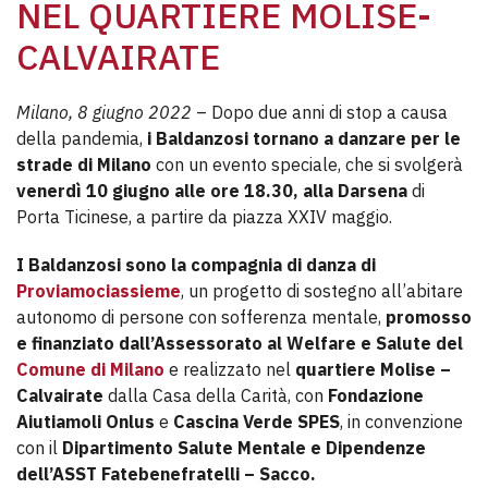
NEL QUARTIERE MOLISE-
CALVAIRATE
Milano, 8 giugno 2022
– Dopo due anni di stop a causa
della pandemia,
i Baldanzosi tornano a danzare per le
strade di Milano
con un evento speciale, che si svolgerà
venerdì 10 giugno alle ore 18.30, alla Darsena
di
Porta Ticinese, a partire da piazza XXIV maggio.
I Baldanzosi sono la compagnia di danza di
Proviamociassieme
, un progetto di sostegno all’abitare
autonomo di persone con sofferenza mentale,
promosso
e finanziato dall’Assessorato al Welfare e Salute del
Comune di Milano
e realizzato nel
quartiere Molise –
Calvairate
dalla Casa della Carità, con
Fondazione
Aiutiamoli Onlus
e
Cascina Verde SPES
, in convenzione
con il
Dipartimento Salute Mentale e Dipendenze
dell’ASST Fatebenefratelli – Sacco.