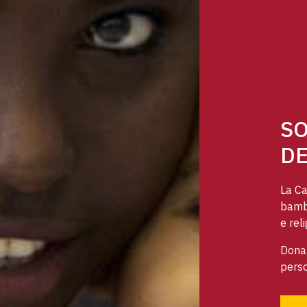
SO
DE
La Ca
bambi
e reli
Dona 
perso