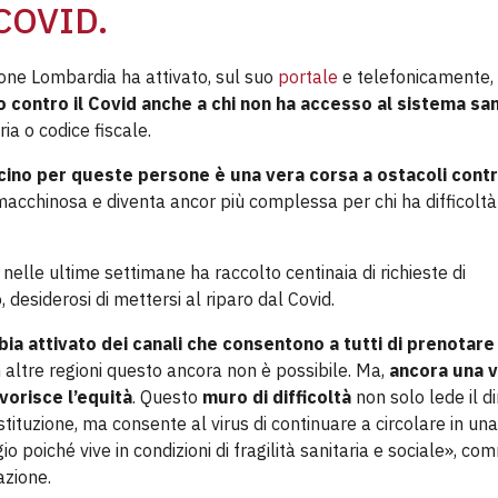
COVID.
ione Lombardia ha attivato, sul suo
portale
e telefonicamente, 
o contro il Covid
anche a chi non ha accesso al sistema san
ria o codice fiscale.
ccino per queste persone è una vera corsa a ostacoli contr
o macchinosa e diventa ancor più complessa per chi ha difficolt
nelle ultime settimane ha raccolto centinaia di richieste di
no, desiderosi di mettersi al riparo dal Covid.
a attivato dei canali che consentono a tutti di prenotare
n altre regioni questo ancora non è possibile. Ma,
ancora una v
avorisce
l’equità
. Questo
muro di difficoltà
non solo lede il di
tituzione, ma consente al virus di continuare a circolare in una
o poiché vive in condizioni di fragilità sanitaria e sociale», c
azione.