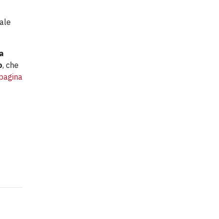
eale
a
o
, che
pagina