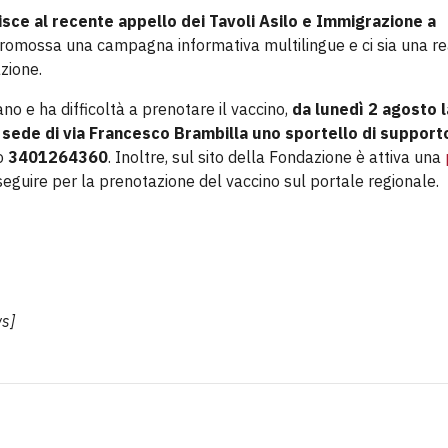
nisce al recente appello dei Tavoli Asilo e Immigrazione a
 promossa una campagna informativa multilingue e ci sia una r
azione.
ano e ha difficoltà a prenotare il vaccino,
da lunedì 2 agosto l
a sede di via Francesco Brambilla uno sportello di support
ro
3401264360
. Inoltre, sul sito della Fondazione è attiva una
guire per la prenotazione del vaccino sul portale regionale.
ws]