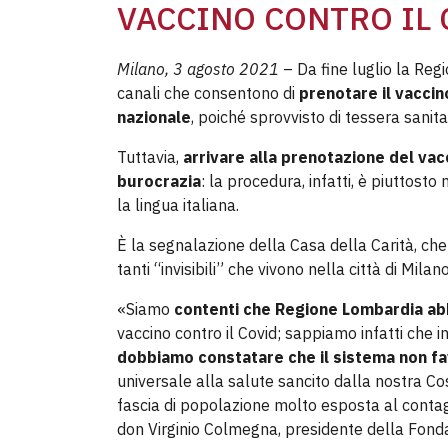
VACCINO CONTRO IL 
Milano, 3 agosto 2021
– Da fine luglio la Reg
canali che consentono di
prenotare il vaccin
nazionale
, poiché sprovvisto di tessera sanita
Tuttavia,
arrivare alla prenotazione del va
burocrazia
: la procedura, infatti, è piuttost
la lingua italiana.
È la segnalazione della Casa della Carità, che 
tanti “invisibili” che vivono nella città di Mila
«Siamo
contenti che Regione Lombardia abbi
vaccino contro il Covid; sappiamo infatti che i
dobbiamo constatare che il sistema non f
universale alla salute sancito dalla nostra Cos
fascia di popolazione molto esposta al contagi
don Virginio Colmegna, presidente della Fond