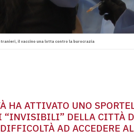
tranieri, il vaccino una lotta contro la burocrazia
TÀ HA ATTIVATO UNO SPORTE
 “INVISIBILI” DELLA CITTÀ D
DIFFICOLTÀ AD ACCEDERE AL