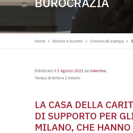
BUROCRAZIA
Home
>
Notizie e incontri
>
Comunicati stampa
>
S
Pubblicato il
3 Agosto 2021
da
Valentina
Tempo di lettura 1 minuto
LA CASA DELLA CARI
DI SUPPORTO PER GLI
MILANO, CHE HANNO 