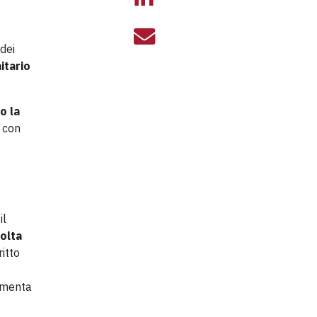
STRANIERI, IL
dei
itario
o la
à con
il
olta
ritto
ommenta