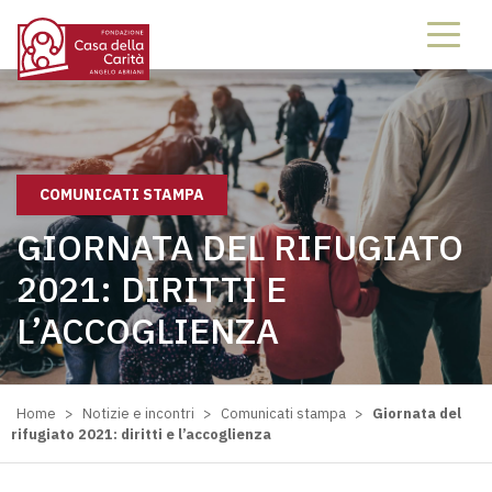
COMUNICATI STAMPA
GIORNATA DEL RIFUGIATO
2021: DIRITTI E
L’ACCOGLIENZA
Home
>
Notizie e incontri
>
Comunicati stampa
>
Giornata del
rifugiato 2021: diritti e l’accoglienza