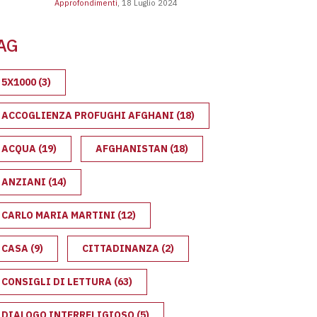
Approfondimenti
, 18 Luglio 2024
ge Bossi-Fini: cosa prevede e l’impatto sull’immigrazione
AG
5X1000
(3)
ACCOGLIENZA PROFUGHI AFGHANI
(18)
ACQUA
(19)
AFGHANISTAN
(18)
NA
ANZIANI
(14)
CARLO MARIA MARTINI
(12)
CASA
(9)
CITTADINANZA
(2)
CONSIGLI DI LETTURA
(63)
DIALOGO INTERRELIGIOSO
(5)