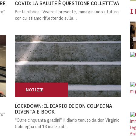
TRE
COVID: LA SALUTE È QUESTIONE COLLETTIVA
I
ro”
Per la rubrica “Vivere il presente, immaginando il futuro”
con cui stiamo riflettendo sulla…
Res
NOTIZIE
LOCKDOWN: IL DIARIO DI DON COLMEGNA DIVENTA 
LOCKDOWN: IL DIARIO DI DON COLMEGNA
DIVENTA E-BOOK
ro”
“Oltre cinquanta gradini”, il diario tenuto da don Virginio
Colmegna dal 13 marzo al…