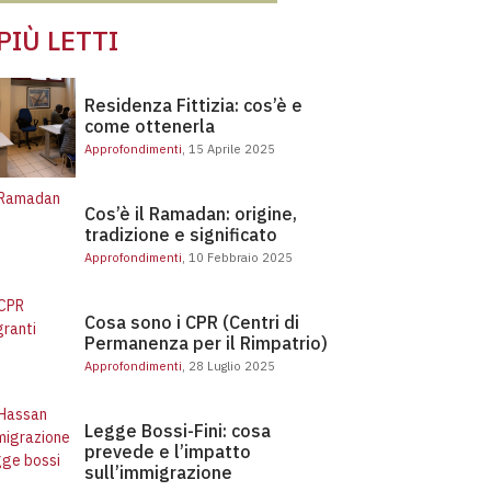
 PIÙ LETTI
Residenza Fittizia: cos’è e
come ottenerla
Approfondimenti
, 15 Aprile 2025
idenza Fittizia: cos’è e come ottenerla
Cos’è il Ramadan: origine, tradizione e significato
Cos’è il Ramadan: origine,
tradizione e significato
Approfondimenti
, 10 Febbraio 2025
Cosa sono i CPR (Centri di Permanenza per il Rimpatrio)
Cosa sono i CPR (Centri di
Permanenza per il Rimpatrio)
E-BOOK
Approfondimenti
, 28 Luglio 2025
Legge Bossi-Fini: cosa
prevede e l’impatto
sull’immigrazione