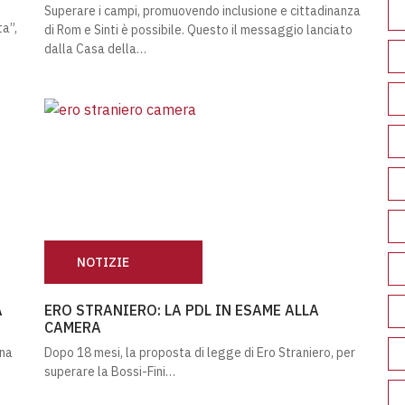
Superare i campi, promuovendo inclusione e cittadinanza
a”,
di Rom e Sinti è possibile. Questo il messaggio lanciato
dalla Casa della…
NOTIZIE
 CASA
ERO STRANIERO: LA PDL IN ESAME ALLA CAMERA
A
ERO STRANIERO: LA PDL IN ESAME ALLA
CAMERA
ana
Dopo 18 mesi, la proposta di legge di Ero Straniero, per
superare la Bossi-Fini…