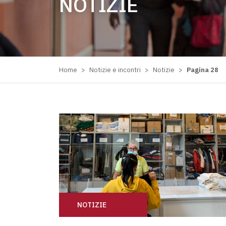
NOTIZIE
Home
>
Notizie e incontri
>
Notizie
>
Pagina 28
NOTIZIE
COVID: UN’EMERGENZA DIVERSA DALLE AL