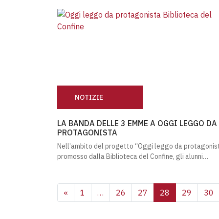
NOTIZIE
LA BANDA DELLE 3 EMME A OGGI LEGGO D
LA BANDA DELLE 3 EMME A OGGI LEGGO DA
PROTAGONISTA
Nell’ambito del progetto “Oggi leggo da protagonist
promosso dalla Biblioteca del Confine, gli alunni…
NAVIGAZIONE DEGLI 
«
1
…
26
27
28
29
30