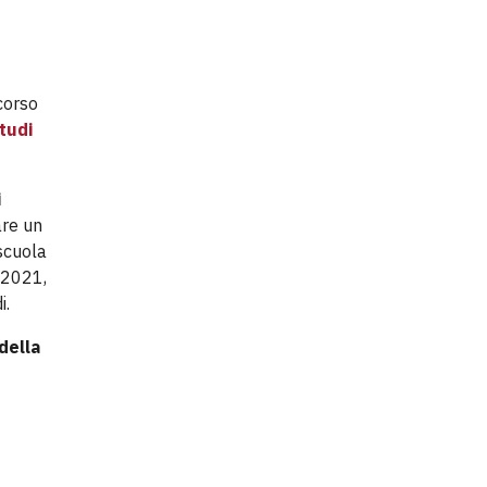
corso
tudi
i
are un
 scuola
 2021,
i.
della