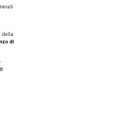
nerati
 della
nzo di
e
ti