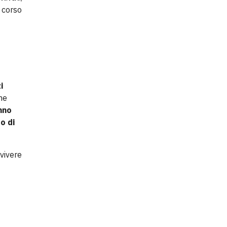
l corso
i
che
anno
o di
 vivere