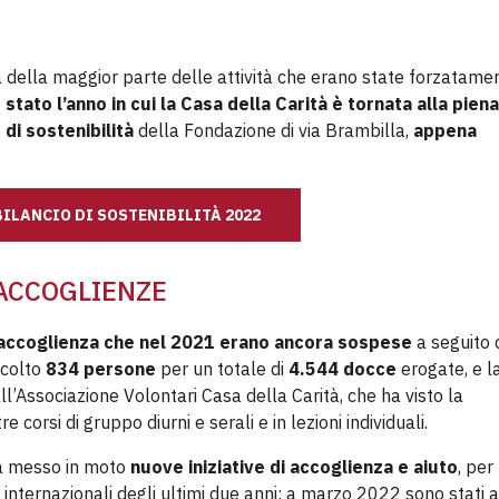
della maggior parte delle attività che erano state forzatame
 stato l’anno in cui la Casa della Carità è tornata alla piena
 di sostenibilità
della Fondazione di via Brambilla,
appena
BILANCIO DI SOSTENIBILITÀ 2022
ACCOGLIENZE
di accoglienza che nel 2021 erano ancora sospese
a seguito 
ccolto
834 persone
per un totale di
4.544 docce
erogate, e l
’Associazione Volontari Casa della Carità, che ha visto la
 tre corsi di gruppo diurni e serali e in lezioni individuali.
 ha messo in moto
nuove iniziative di accoglienza e aiuto
, per
nternazionali degli ultimi due anni: a marzo 2022 sono stati at