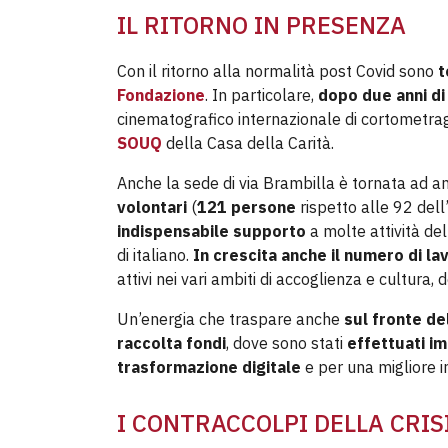
IL RITORNO IN PRESENZA
Con il ritorno alla normalità post Covid sono
t
Fondazione
. In particolare,
dopo due anni di 
cinematografico internazionale di cortometrag
SOUQ
della Casa della Carità.
Anche la sede di via Brambilla è tornata ad an
volontari
(
121 persone
rispetto alle 92 de
indispensabile supporto
a molte attività de
di italiano.
In crescita anche il numero di lav
attivi nei vari ambiti di accoglienza e cultura
Un’energia che traspare anche
sul fronte de
raccolta fondi
, dove sono stati
effettuati im
trasformazione digitale
e per una migliore in
I CONTRACCOLPI DELLA CRI