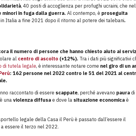
lidarietà
, 40 posti di accoglienza per profughi ucraini, che ne
e minori in fuga dalla guerra.
Al contempo, è
proseguita
 in Italia a fine 2021 dopo il ritorno al potere dei talebani
.
ora il numero di persone che hanno chiesto aiuto ai serviz
colare al
centro di ascolto
(+12%).
Tra i dati più significativi 
o di tutela legale
, è interessante notare come
nel giro di un 
Perù
: 162 persone nel 2022 contro le 51 del 2021 al centr
ale.
nno raccontato di essere
scappate
, perché avevano
paura
di
’è una
violenza diffusa
e dove la
situazione economica
è
sportello legale della Casa il Perù è passato dall’essere il
a essere il terzo nel 2022.