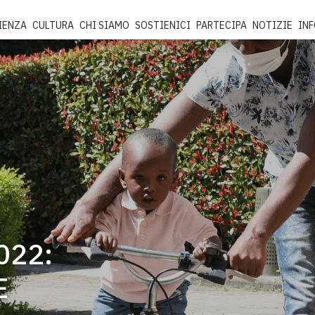
IENZA
CULTURA
CHI SIAMO
SOSTIENICI
PARTECIPA
NOTIZIE
IN
022:
E