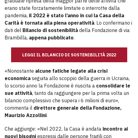
graduale ripresa della maggior parte delle attività che
erano state forzatamente limitate o interrotte dalla
pandemia,
il 2022 è stato l’anno in cui la Casa della
Carità è tornata alla piena operatività
. Lo confermano i
dati del
Bilancio di sostenibilità
della Fondazione di via
Brambilla,
appena pubblicato
.
LEGGI IL BILANCIO DI SOSTENIBILITÀ 2022
«Nonostante
alcune
fatiche legate alla crisi
economica
seguita allo scoppio della guerra in Ucraina,
lo scorso anno la Fondazione è riuscita a
consolidare le
sue attività
, tanto da raggiungere per la prima volta un
bilancio complessivo che supera i 6 milioni di euro»,
commenta il
direttore generale della Fondazione,
Maurizio Azzollini
.
Che aggiunge: «Nel 2022, la Casa è andata
incontro ai
nuovi bisogni
espressi dalle persone fragili con