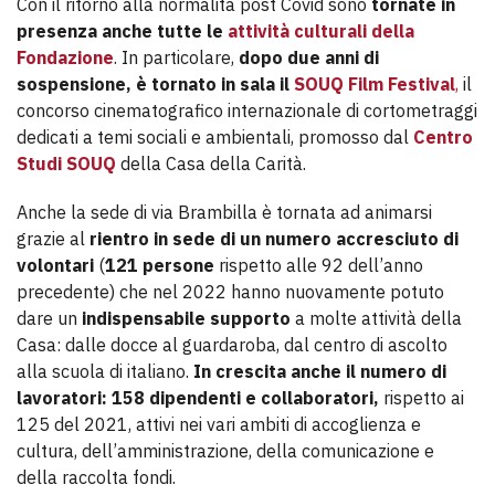
Con il ritorno alla normalità post Covid sono
tornate in
presenza anche tutte le
attività culturali della
Fondazione
. In particolare,
dopo due anni di
sospensione, è tornato in sala il
SOUQ Film Festival
,
il
concorso cinematografico internazionale di cortometraggi
dedicati a temi sociali e ambientali, promosso dal
Centro
Studi SOUQ
della Casa della Carità.
Anche la sede di via Brambilla è tornata ad animarsi
grazie al
rientro in sede di un numero accresciuto di
volontari
(
121 persone
rispetto alle 92 dell’anno
precedente) che nel 2022 hanno nuovamente potuto
dare un
indispensabile supporto
a molte attività della
Casa: dalle docce al guardaroba, dal centro di ascolto
alla scuola di italiano.
In crescita anche il numero di
lavoratori:
158 dipendenti e collaboratori,
rispetto ai
125 del 2021, attivi nei vari ambiti di accoglienza e
cultura, dell’amministrazione, della comunicazione e
della raccolta fondi.