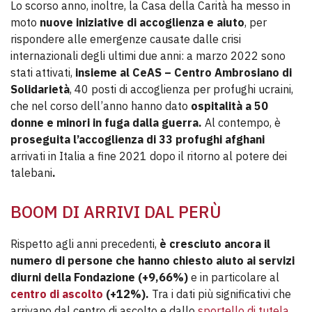
Lo scorso anno, inoltre, la Casa della Carità ha messo in
moto
nuove iniziative di accoglienza e aiuto
, per
rispondere alle emergenze causate dalle crisi
internazionali degli ultimi due anni: a marzo 2022 sono
stati attivati,
insieme al CeAS – Centro Ambrosiano di
Solidarietà
, 40 posti di accoglienza per profughi ucraini,
che nel corso dell’anno hanno dato
ospitalità a 50
donne e minori in fuga dalla guerra.
Al contempo, è
proseguita l’accoglienza di 33 profughi afghani
arrivati in Italia a fine 2021 dopo il ritorno al potere dei
talebani
.
BOOM DI ARRIVI DAL PERÙ
Rispetto agli anni precedenti,
è cresciuto ancora il
numero di persone che hanno chiesto aiuto ai servizi
diurni della Fondazione (+9,66%)
e in particolare al
centro di ascolto
(+12%).
Tra i dati più significativi che
arrivano dal centro di ascolto e dallo
sportello di tutela