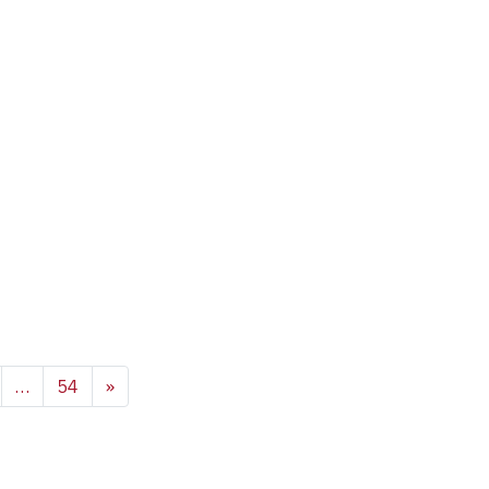
ARTICOLI
…
54
»