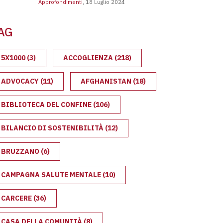
Approfondimenti
, 18 Luglio 2024
ge Bossi-Fini: cosa prevede e l’impatto sull’immigrazione
AG
5X1000
(3)
ACCOGLIENZA
(218)
ADVOCACY
(11)
AFGHANISTAN
(18)
BIBLIOTECA DEL CONFINE
(106)
BILANCIO DI SOSTENIBILITÀ
(12)
BRUZZANO
(6)
CAMPAGNA SALUTE MENTALE
(10)
CARCERE
(36)
CASA DELLA COMUNITÀ
(8)