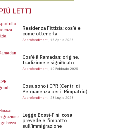
 PIÙ LETTI
Residenza Fittizia: cos’è e come ottenerla
Residenza Fittizia: cos’è e
come ottenerla
Approfondimenti
, 15 Aprile 2025
Cos’è il Ramadan: origine, tradizione e significato
Cos’è il Ramadan: origine,
tradizione e significato
Approfondimenti
, 10 Febbraio 2025
Cosa sono i CPR (Centri di Permanenza per il Rimpatrio)
Cosa sono i CPR (Centri di
Permanenza per il Rimpatrio)
Approfondimenti
, 28 Luglio 2025
Legge Bossi-Fini: cosa
prevede e l’impatto
sull’immigrazione