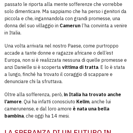
passato le riporta alla mente sofferenze che vorrebbe
solo dimenticare. Ma sappiamo che ha perso i genitori da
piccola e che, ingannandola con grandi promesse, una
donna del suo villaggio in
Camerun
l’ha convinta a venire
in Italia.
Una volta arrivata nel nostro Paese, come purtroppo
accade a tante donne e ragazze africane o dell’est
Europa, non si è realizzata nessuna di quelle promesse e
anzi Danielle si è scoperta
vittima di tratta
. E lo è stata
a lungo, finché ha trovato il coraggio di scappare e
denunciare chi la sfruttava.
Oltre alla sofferenza, però,
in Italia ha trovato anche
l’amore
. Qui ha infatti conosciuto
Kelim
, anche lui
camerunense, e dal loro amore
è nata una bella
bambina
, che oggi ha 14 mesi.
LA SPERANZA DI UN FUTURO IN