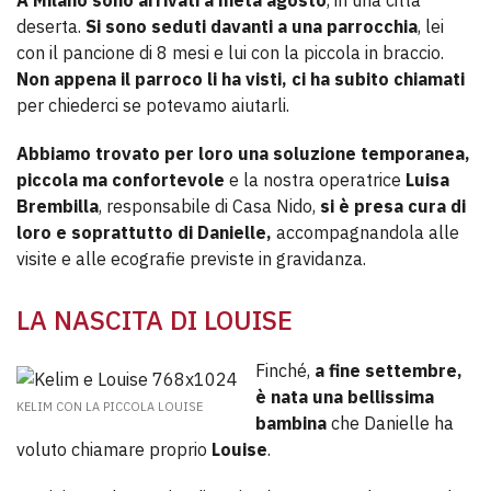
A Milano sono arrivati a metà agosto
, in una città
deserta.
Si sono seduti davanti a una parrocchia
, lei
con il pancione di 8 mesi e lui con la piccola in braccio.
Non appena il parroco li ha visti, ci ha subito chiamati
per chiederci se potevamo aiutarli.
Abbiamo trovato per loro una soluzione temporanea,
piccola ma confortevole
e la nostra operatrice
Luisa
Brembilla
, responsabile di Casa Nido,
si è presa cura di
loro e soprattutto di Danielle,
accompagnandola alle
visite e alle ecografie previste in gravidanza.
LA NASCITA DI LOUISE
Finché,
a fine settembre,
è nata una bellissima
KELIM CON LA PICCOLA LOUISE
bambina
che Danielle ha
voluto chiamare proprio
Louise
.