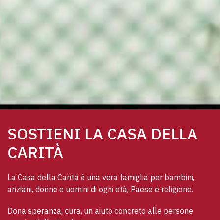
SOSTIENI LA CASA DELLA
CARITÀ
La Casa della Carità è una vera famiglia per bambini, 
anziani, donne e uomini di ogni età, Paese e religione. 
Dona speranza, cura, un aiuto concreto alle persone 