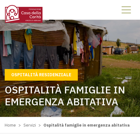
64286428
OSPITALITÀ RESIDENZIALE
OSPITALITÀ FAMIGLIE IN
EMERGENZA ABITATIVA
Home
>
Servizi
>
Ospitalità famiglie in emergenza abitativa