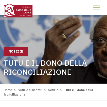
NOTIZIE
TUTU E IL DONO DELLA
RICONCILIAZIONE
Home
>
Notizie e incontri
>
Notizie
>
Tutu e il dono della
riconciliazione