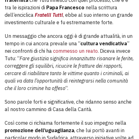
fraternità
che Tutu innescò con quel processo, che è è
tra le ispirazioni di
Papa Francesco
nella scrittura
dell’enciclica
Fratelli Tutti
, ebbe al suo interno un grande
investimento culturale e fu estremamente forte.
Un messaggio che ancora oggi è di grande attualità, in un
tempo in cui ancora prevale una “
cultura vendicativa
”
nei confronti di chi ha
commesso un reato
. Diceva invece
Tutu: “
Fare giustizia significa innanzitutto risanare le ferite,
correggere gli squilibri, ricucire le fratture dei rapporti,
cercare di riabilitare tanto le vittime quanto i criminali, ai
quali va data l’opportunità di reintegrarsi nella comunità
che il loro crimine ha offeso
“.
Sono parole forti e significative, che ridanno senso anche
al nostro cammino di Casa della Carità.
Così come ci richiama fortemente il suo impegno nella
promozione dell’uguaglianza
, che lui portò avanti in
particolar modo in Sudafrica, attraverso iniziative volte ad