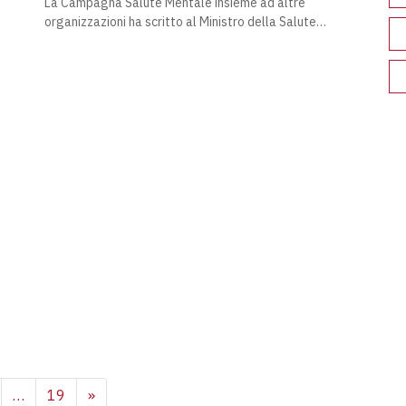
La Campagna Salute Mentale insieme ad altre
organizzazioni ha scritto al Ministro della Salute…
ARTICOLI
…
19
»