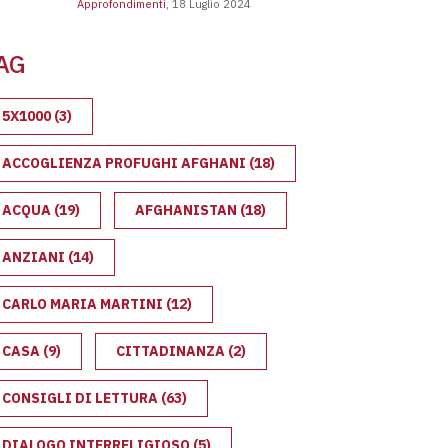
Approfondimenti
, 18 Luglio 2024
ge Bossi-Fini: cosa prevede e l’impatto sull’immigrazione
AG
5X1000
(3)
ACCOGLIENZA PROFUGHI AFGHANI
(18)
ACQUA
(19)
AFGHANISTAN
(18)
ANZIANI
(14)
ANZA
CARLO MARIA MARTINI
(12)
CASA
(9)
CITTADINANZA
(2)
CONSIGLI DI LETTURA
(63)
DIALOGO INTERRELIGIOSO
(5)