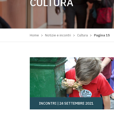
CULTURA
Home
>
Notizie e incontri
>
Cultura
>
Pagina 15
INCONTRI |
24 SETTEMBRE 2021
DIRITTO ALL’ACQUA, UN WORKSHOP ONLIN