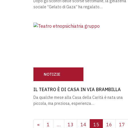
Dopo gli scontri delle scorse settimane, la gelateria
sociale “Gelato di Gaza” ha regalato…
NOTIZIE
IL TEATRO È DI CASA IN VIA BRAMBILLA
IL TEATRO È DI CASA IN VIA BRAMBILLA
Da qualche mese alla Casa della Carità è nata una
piccola, ma preziosa, esperienza…
NAVIGAZIONE DEGLI 
«
1
…
13
14
15
16
17