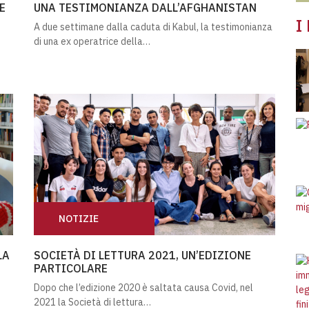
E
UNA TESTIMONIANZA DALL’AFGHANISTAN
I
A due settimane dalla caduta di Kabul, la testimonianza
di una ex operatrice della…
Res
NOTIZIE
LLA POVERTÀ EDUCATIVA
SOCIETÀ DI LETTURA 2021, UN’EDIZIONE PARTICOL
LA
SOCIETÀ DI LETTURA 2021, UN’EDIZIONE
PARTICOLARE
Dopo che l’edizione 2020 è saltata causa Covid, nel
2021 la Società di lettura…