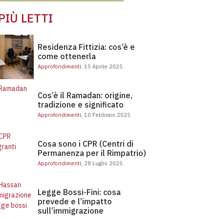
 PIÙ LETTI
Residenza Fittizia: cos’è e
come ottenerla
Approfondimenti
, 15 Aprile 2025
idenza Fittizia: cos’è e come ottenerla
Cos’è il Ramadan: origine, tradizione e significato
Cos’è il Ramadan: origine,
tradizione e significato
Approfondimenti
, 10 Febbraio 2025
Cosa sono i CPR (Centri di Permanenza per il Rimpatrio)
Cosa sono i CPR (Centri di
Permanenza per il Rimpatrio)
Approfondimenti
, 28 Luglio 2025
ARE
Legge Bossi-Fini: cosa
prevede e l’impatto
sull’immigrazione