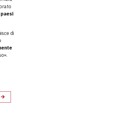
borato
i paesi
isce di
o
lmente
o».