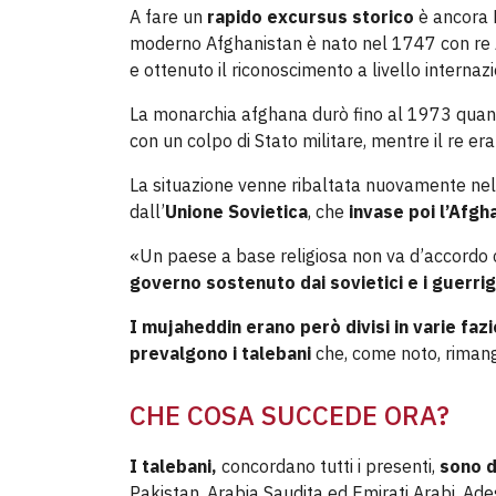
A fare un
rapido excursus storico
è ancora M
moderno Afghanistan è nato nel 1747 con re A
e ottenuto il riconoscimento a livello internaz
La monarchia afghana durò fino al 1973 quan
con un colpo di Stato militare, mentre il re era i
La situazione venne ribaltata nuovamente nel 
dall’
Unione Sovietica
, che
invase poi l’Afgh
«Un paese a base religiosa non va d’accordo c
governo sostenuto dai sovietici e i guerrigl
I mujaheddin erano però divisi in varie faz
prevalgono i talebani
che, come noto,
rimang
CHE COSA SUCCEDE ORA?
I talebani,
concordano tutti i presenti,
sono d
Pakistan, Arabia Saudita ed Emirati Arabi. Ade