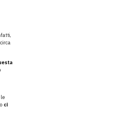
atti,
circa
uesta
o
 le
lo
ci