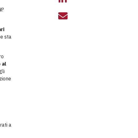
i
?
UN INCONTRO P
ri
e sta
ro
o
al
gli
izione
rati a