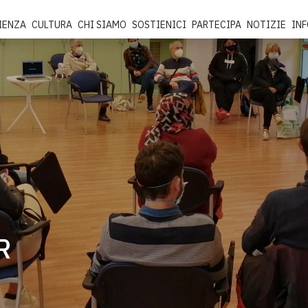
IENZA
CULTURA
CHI SIAMO
SOSTIENICI
PARTECIPA
NOTIZIE
IN
R