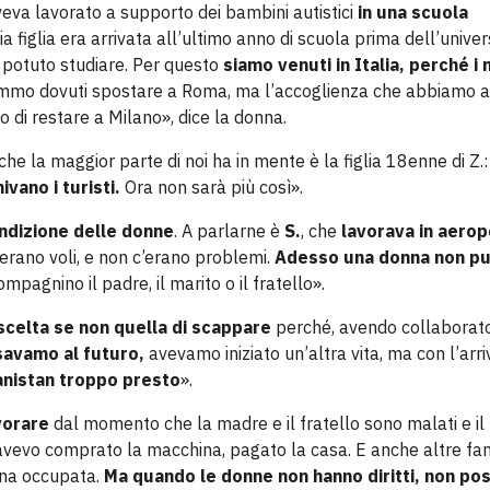
veva lavorato a supporto dei bambini autistici
in una scuola
ia figlia era arrivata all’ultimo anno di scuola prima dell’univer
 potuto studiare. Per questo
siamo venuti in Italia, perché i 
emmo dovuti spostare a Roma, ma l’accoglienza che abbiamo 
 di restare a Milano», dice la donna.
he la maggior parte di noi ha in mente è la figlia 18enne di Z.:
vano i turisti.
Ora non sarà più così».
ndizione delle donne
. A parlarne è
S.
, che
lavorava in aerop
erano voli, e non c’erano problemi.
Adesso una donna non p
mpagnino il padre, il marito o il fratello».
scelta se non quella di scappare
perché, avendo collaborat
avamo al futuro,
avevamo iniziato un’altra vita, ma con l’arri
anistan troppo presto
».
avorare
dal momento che la madre e il fratello sono malati e i
, avevo comprato la macchina, pagato la casa. E anche altre fa
nna occupata.
Ma quando le donne non hanno diritti, non po