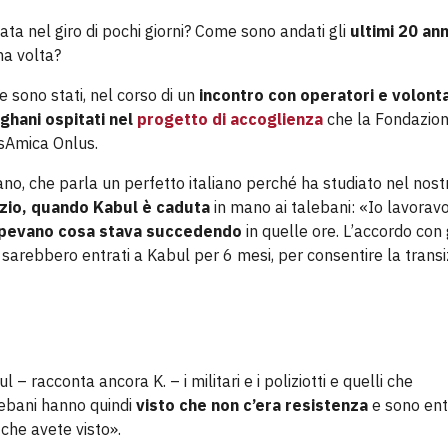
ata nel giro di pochi giorni? Come sono andati gli
ultimi 20 ann
ma volta?
 sono stati, nel corso di un
incontro con operatori e volonta
fghani
ospitati nel
progetto di accoglienza
che la Fondazion
sAmica Onlus.
ghano, che parla un perfetto italiano perché ha studiato nel nost
izio, quando Kabul è caduta
in mano ai talebani: «Io lavorav
pevano cosa stava succedendo
in quelle ore. L’accordo con 
n sarebbero entrati a Kabul per 6 mesi, per consentire la trans
 – racconta ancora K. – i militari e i poliziotti e quelli che
lebani hanno quindi
visto che non c’era resistenza
e sono ent
 che avete visto».