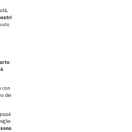
sità,
nostri
avuto
orto
:
uò
o con
vo dei
l papà
miglie
ssono