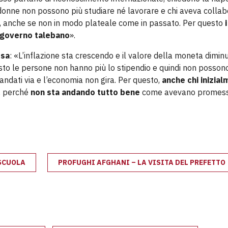
 donne non possono più studiare né lavorare e chi aveva colla
so, anche se non in modo plateale come in passato. Per questo
 governo talebano
».
osa
: «L’inflazione sta crescendo e il valore della moneta diminu
to le persone non hanno più lo stipendio e quindi non posson
andati via e l’economia non gira. Per questo,
anche chi inizia
, perché
non sta andando tutto bene
come avevano promess
 SCUOLA
PROFUGHI AFGHANI – LA VISITA DEL PREFETTO