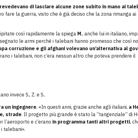
prevedevano di lasciare alcune zone subito in mano ai tale
o fare la guerra, visto che è già deciso che la zona rimanga ai
cipitate così rapidamente la spiega
M
., anche lui in italiano, im
onsegnato le armi perché i talebani hanno promesso che così no
ppa corruzione e gli afghani volevano un’alternativa al go
erano i talebani, non c’era nessun altro che poteva prendere il
no invece S., Z. e S..
ra un ingegnere
. «In questi anni, grazie anche agli italiani,
a H
le, strade
. Il progetto più grande è stato la “tangenziale” di H
er l’aeroporto e c’erano
in programma tanti altri progetti
, c
 i talebani».