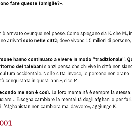
sono fare queste famiglie?
».
 è arrivato ovunque nel paese. Come spiegano sia K. che M., inf
no arrivati
solo nelle città
, dove vivono 15 milioni di persone, 
ersone hanno continuato a vivere in modo “tradizionale”.
Q
ritorno dei talebani
e anzi pensa che chi vive in città non sian
cultura occidentale. Nelle città, invece, le persone non erano
à conquistata in questi anni», dice M..
secondo me non è così.
La loro mentalità è sempre la stessa:
diare… Bisogna cambiare la mentalità degli afghani e per far
ti l’Afghanistan non cambierà mai davvero», aggiunge K..
2001