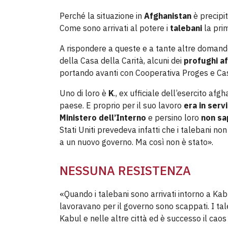
Perché la situazione in
Afghanistan
è precipit
Come sono arrivati al potere i
talebani
la pri
A rispondere a queste e a tante altre domande
della Casa della Carità, alcuni dei
profughi a
portando avanti con Cooperativa Proges e Ca
Uno di loro è
K
., ex ufficiale dell’esercito af
paese. E proprio per il suo lavoro
era in serv
Ministero dell’Interno
e persino loro
non sa
Stati Uniti prevedeva infatti che i talebani no
a un nuovo governo. Ma così non è stato».
NESSUNA RESISTENZA
«Quando i talebani sono arrivati intorno a Kabul
lavoravano per il governo sono scappati. I ta
Kabul e nelle altre città ed è successo il caos