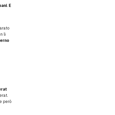
bani
.
E
parato
n li
verno
erat
erat.
he però