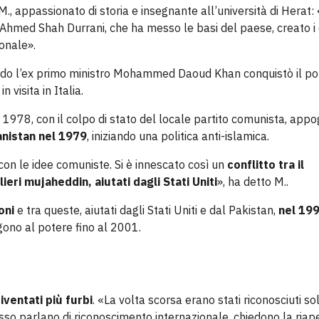
., appassionato di storia e insegnante all’università di Herat: 
hmed Shah Durrani, che ha messo le basi del paese, creato i 
ionale».
do l’ex primo ministro Mohammed Daoud Khan conquistò il po
n visita in Italia.
1978, con il colpo di stato del locale partito comunista, appo
anistan nel 1979
, iniziando una politica anti-islamica.
on le idee comuniste. Si è innescato così un
conflitto tra il
ieri mujaheddin, aiutati dagli Stati Uniti
», ha detto M..
ioni
e tra queste, aiutati dagli Stati Uniti e dal Pakistan,
nel 19
ono al potere fino al 2001.
iventati più furbi
. «La volta scorsa erano stati riconosciuti so
sso parlano di riconoscimento internazionale, chiedono la riap