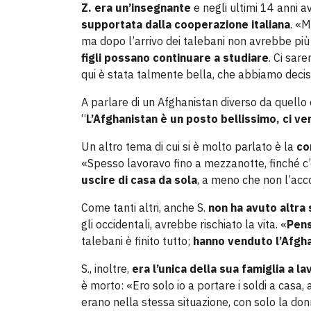
Z. era un’insegnante
e negli ultimi 14 anni a
supportata dalla cooperazione italiana
. «M
ma dopo l’arrivo dei talebani non avrebbe più
figli possano continuare a studiare
. Ci sar
qui è stata talmente bella, che abbiamo deciso
A parlare di un Afghanistan diverso da quello c
“
L’Afghanistan è un posto bellissimo, ci veni
Un altro tema di cui si è molto parlato è la
co
«Spesso lavoravo fino a mezzanotte, finché c’
uscire di casa da sola
, a meno che non l’acco
Come tanti altri, anche S.
non ha avuto altra 
gli occidentali, avrebbe rischiato la vita. «
Pens
talebani è finito tutto;
hanno venduto l’Afgh
S., inoltre,
era l’unica della sua famiglia a l
è morto: «Ero solo io a portare i soldi a casa
erano nella stessa situazione, con solo la do