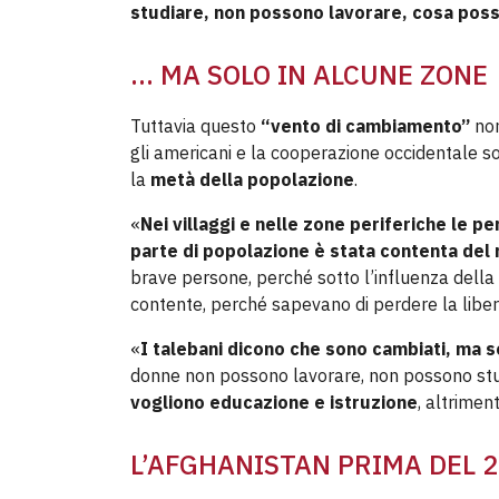
studiare, non possono lavorare, cosa pos
… MA SOLO IN ALCUNE ZONE
Tuttavia questo
“vento di cambiamento”
non
gli americani e la cooperazione occidentale so
la
metà della popolazione
.
«
Nei villaggi e nelle zone periferiche le p
parte di popolazione è stata contenta del 
brave persone, perché sotto l’influenza della 
contente, perché sapevano di perdere la libert
«
I talebani dicono che sono cambiati, ma 
donne non possono lavorare, non possono stu
vogliono educazione e istruzione
, altrimen
L’AFGHANISTAN PRIMA DEL 