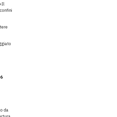
«Il
confini
tere
ggiato
96
lo da
ertura