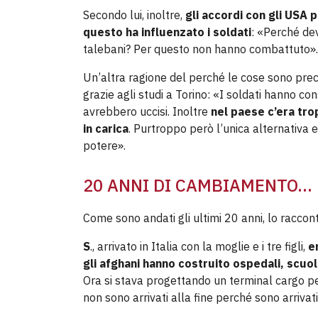
Secondo lui, inoltre,
gli accordi con gli USA 
questo ha influenzato i soldati
: «Perché dev
talebani? Per questo non hanno combattuto».
Un’altra ragione del perché le cose sono pre
grazie agli studi a Torino: «I soldati hanno c
avrebbero uccisi. Inoltre
nel paese c’era tro
in carica
. Purtroppo però l’unica alternativa 
potere».
20 ANNI DI CAMBIAMENTO…
Come sono andati gli ultimi 20 anni, lo racconta
S
., arrivato in Italia con la moglie e i tre figli,
e
gli afghani hanno costruito ospedali, scuo
Ora si stava progettando un terminal cargo p
non sono arrivati alla fine perché sono arrivati