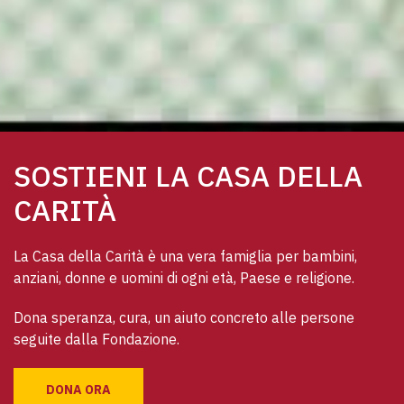
SOSTIENI LA CASA DELLA
CARITÀ
La Casa della Carità è una vera famiglia per bambini, 
anziani, donne e uomini di ogni età, Paese e religione. 
Dona speranza, cura, un aiuto concreto alle persone 
seguite dalla Fondazione.
DONA ORA