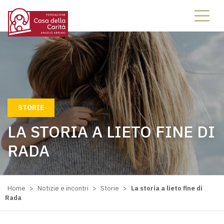
STORIE
LA STORIA A LIETO FINE DI
RADA
Home
>
Notizie e incontri
>
Storie
>
La storia a lieto fine di
Rada