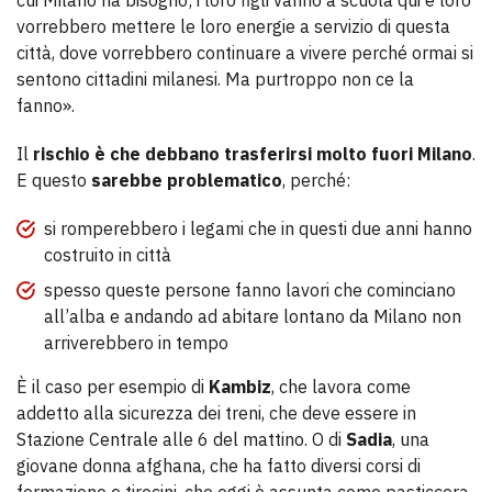
cui Milano ha bisogno; i loro figli vanno a scuola qui e loro
vorrebbero mettere le loro energie a servizio di questa
città, dove vorrebbero continuare a vivere perché ormai si
sentono cittadini milanesi. Ma purtroppo non ce la
fanno».
Il
rischio è che debbano trasferirsi molto fuori Milano
.
E questo
sarebbe problematico
, perché:
si romperebbero i legami che in questi due anni hanno
costruito in città
spesso queste persone fanno lavori che cominciano
all’alba e andando ad abitare lontano da Milano non
arriverebbero in tempo
È il caso per esempio di
Kambiz
, che lavora come
addetto alla sicurezza dei treni, che deve essere in
Stazione Centrale alle 6 del mattino. O di
Sadia
, una
giovane donna afghana, che ha fatto diversi corsi di