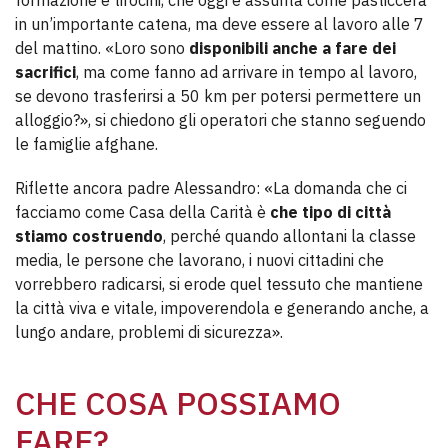
formazione e tirocini, che oggi è assunta come pasticcera
in un’importante catena, ma deve essere al lavoro alle 7
del mattino. «Loro sono
disponibili anche a fare dei
sacrifici
, ma come fanno ad arrivare in tempo al lavoro,
se devono trasferirsi a 50 km per potersi permettere un
alloggio?», si chiedono gli operatori che stanno seguendo
le famiglie afghane.
Riflette ancora padre Alessandro: «La domanda che ci
facciamo come Casa della Carità è
che tipo di città
stiamo costruendo
, perché quando allontani la classe
media, le persone che lavorano, i nuovi cittadini che
vorrebbero radicarsi, si erode quel tessuto che mantiene
la città viva e vitale, impoverendola e generando anche, a
lungo andare, problemi di sicurezza».
CHE COSA POSSIAMO
FARE?