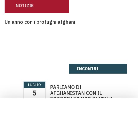
NOTIZIE
Un anno con i profughi afghani
Un anno con i profughi afghani
INCONTRI
LUGLIO
PARLIAMO DI
5
AFGHANISTAN CON IL
FOTOGRAFO UGO PANELLA
2022
DONA ORA
PARLIAMO DI AFGHANISTAN CON IL FOTOGRAFO UGO PA