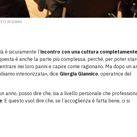
PITI AFGHANI
tà è sicuramente l’
incontro con una cultura completament
 questa è anche la parte più complessa, perché, per poter star
a entrare nei loro panni e capire come ragionano. Ma dopo un a
bbiamo interiorizzata», dice
Giorgia Giannico
, operatrice del
n anno, posso dire che, sia a livello personale che professiona
e
. E questo vuol dire che, se l’accoglienza è fatta bene, ci si