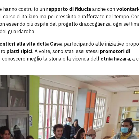
lie hanno costruito un
rapporto di fiducia
anche con
volontari
al corso di italiano ma poi cresciuto e rafforzato nel tempo. C
non essendo più ospite del progetto di accoglienza, ogni setti
i del guardaroba.
ntieri alla vita della Casa
, partecipando alle iniziative propo
loro
piatti tipici
. A volte, sono stati essi stessi
promotori di
 conoscere meglio la storia e la vicenda dell’
etnia hazara
, a c