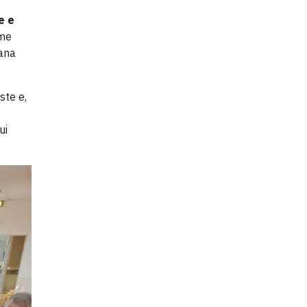
e e
ome
mana
ste e,
ui