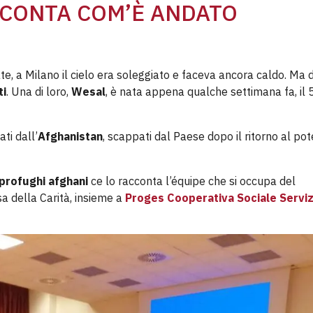
CCONTA COM’È ANDATO
state, a Milano il cielo era soleggiato e faceva ancora caldo. Ma 
ti
. Una di loro,
Wesal
, è nata appena qualche settimana fa, il 
ti dall’
Afghanistan
, scappati dal Paese dopo il ritorno al pot
profughi afghani
ce lo racconta l’équipe che si occupa del
a della Carità, insieme a
Proges Cooperativa Sociale Servizi