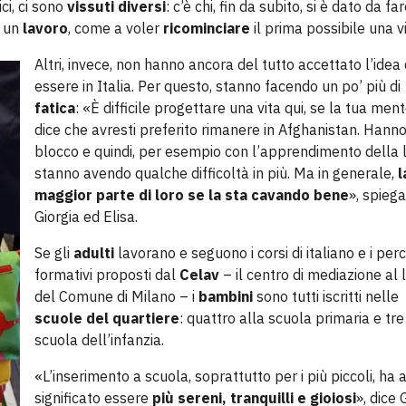
ci, ci sono
vissuti diversi
: c’è chi, fin da subito, si è dato da fa
i un
lavoro
, come a voler
ricominciare
il prima possibile una vi
Altri, invece, non hanno ancora del tutto accettato l’idea 
essere in Italia. Per questo, stanno facendo un po’ più di
fatica
: «È difficile progettare una vita qui, se la tua ment
dice che avresti preferito rimanere in Afghanistan. Hann
blocco e quindi, per esempio con l’apprendimento della l
stanno avendo qualche difficoltà in più. Ma in generale,
l
maggior parte di loro se la sta cavando bene
», spieg
Giorgia ed Elisa.
Se gli
adulti
lavorano e seguono i corsi di italiano e i perc
formativi proposti dal
Celav
– il centro di mediazione al 
del Comune di Milano – i
bambini
sono tutti iscritti nelle
scuole del quartiere
: quattro alla scuola primaria e tre
scuola dell’infanzia.
«L’inserimento a scuola, soprattutto per i più piccoli, ha
significato essere
più sereni, tranquilli e gioiosi
», dice 