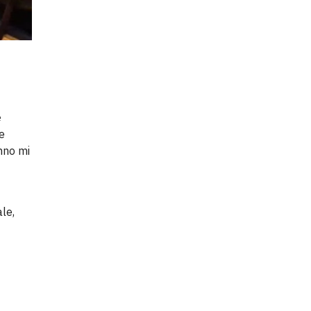
e
e
nno mi
le,