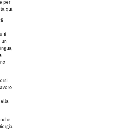
re per
ta qui.
di
e ti
o un
ingua,
a
ano
orsi
lavoro
 alla
 anche
Giorgia.