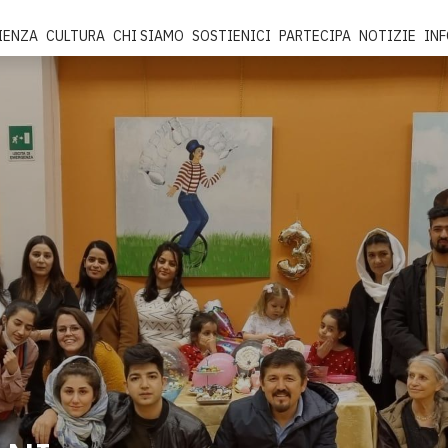
IENZA
CULTURA
CHI SIAMO
SOSTIENICI
PARTECIPA
NOTIZIE
IN