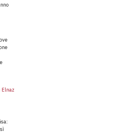
anno
dove
ione
le
i Elnaz
isa:
sì