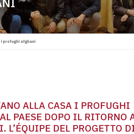
ANI
 i profughi afghani
ANO ALLA CASA I PROFUGHI
AL PAESE DOPO IL RITORNO 
I. L’ÉQUIPE DEL PROGETTO D