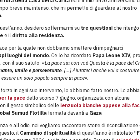
ertura della Casa della Carità
ed è il mio terzo anniversario 
mpo breve ma intenso, che mi permette di guardare al nostro
à
.
est’anno, desidero soffermarmi su
tre questioni
che ritengo
re
e il
diritto alla residenza.
ace per la quale non dobbiamo smettere di impegnarci
ppi luoghi del mondo
. Ce lo ha ricordato
Papa Leone XIV
, pr
 con il suo saluto: «
La pace sia con voi! Questa è la pace del Cr
mante, umile e perseverante
. […] Aiutateci anche voi a costruire
per essere un solo popolo sempre in pace
».
 forza in ogni suo intervento, lo abbiamo fatto nostro. Lo abb
er la pace
dello scorso 7 giugno, organizzata con alcune
on il gesto simbolico delle
lenzuola bianche appese alla fac
obal Sumud Flotilla
fermata davanti a
Gaza
.
a e all’odio, noi vogliamo raccontare storie di riconciliazione 
questo, il
Cammino di spiritualità
di quest’anno è intitolato
“Fe