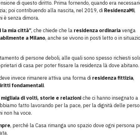
tensione di questo diritto. Prima fornendo, quando era necessari
izia; poi contribuendo alla nascita, nel 2019, di
ResidenzaMi
,
hi è senza dimora.
la mia città”
, che chiede che la
residenza ordinaria
venga
tabilmente a Milano
, anche se vivono in posti letto o in situazi
uttamento di persone deboli, alle quali sono spesso richiesti sold
prietari di casa per poter fissare la residenza là dove abitano.
à deve invece rimanere attiva una forma di
residenza fittizia
,
iritti fondamentali
.
migliaia di volti, storie e relazioni
che ci hanno insegnato a
abbiamo fatto lavorando per la pace, per la dignità delle pers
chi non ha voce.
empre
, perché la Casa rimanga uno spazio dove ogni persona 
ata.