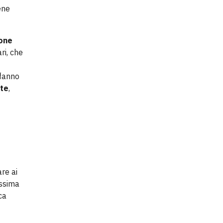
ene
one
ari, che
 fanno
nte
,
are ai
assima
ca