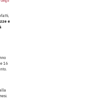
 degli
fatti,
azze e
à
anno
he 16
nto.
lla
nesi.