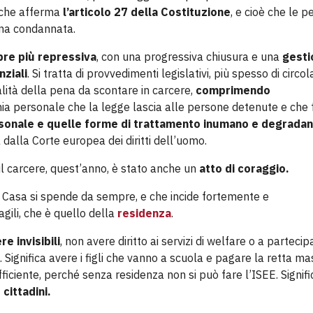
 che afferma
l’articolo 27
della Costituzione
, e cioè che le p
ona condannata.
pre più repressiva
, con una progressiva chiusura e una
gesti
nziali
. Si tratta di provvedimenti legislativi, più spesso di circol
lità della pena da scontare in carcere,
comprimendo
a personale che la legge lascia alle persone detenute e che
personale e quelle forme di trattamento inumano e degrada
a dalla Corte europea dei diritti dell’uomo.
 il carcere, quest’anno, è stato anche un
atto di coraggio.
 la Casa si spende da sempre, e che incide fortemente e
gili, che è quello della
residenza
.
e invisibili
, non avere diritto ai servizi di welfare o a partecip
Significa avere i figli che vanno a scuola e pagare la retta m
ficiente, perché senza residenza non si può fare l’ISEE. Signifi
cittadini.