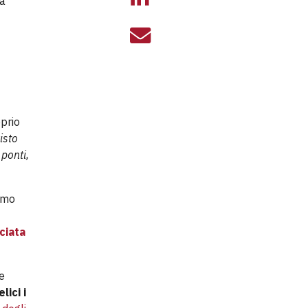
da
IL MESSAGGIO 
oprio
isto
 ponti,
iamo
ciata
e
lici i