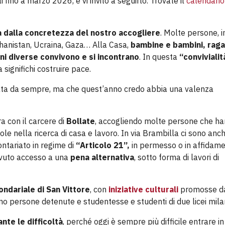
fino a marzo 2026, e vi invito a seguirlo. Trovate il
calendario
a dalla concretezza del nostro accogliere
. Molte persone, in
fghanistan, Ucraina, Gaza… Alla Casa,
bambine e bambini, rag
oni diverse convivono e si incontrano
. In questa
“convivialit
significhi costruire pace.
ata da sempre, ma che quest’anno credo abbia una valenza
ra con il carcere di
Bollate
, accogliendo molte persone che h
le nella ricerca di casa e lavoro. In via Brambilla ci sono anc
ntariato in regime di
“Articolo 21”,
in permesso o in affidame
avuto accesso a una
pena alternativa
, sotto forma di lavori di
ondariale di San Vittore
, con
iniziative culturali
promosse da
no persone detenute e studentesse e studenti di due licei mila
nte le difficoltà
, perché oggi è sempre più difficile entrare in