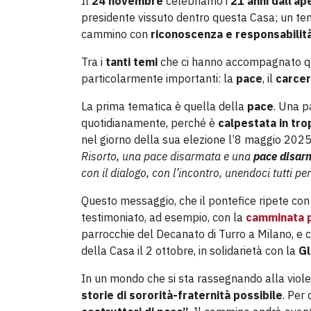
Il
24 novembre
celebriamo i
21 anni dall’ap
presidente vissuto dentro questa Casa; un te
cammino con
riconoscenza e responsabilit
Tra i
tanti temi
che ci hanno accompagnato qu
particolarmente importanti: la
pace
, il
carce
La prima tematica è quella della
pace
. Una p
quotidianamente, perché è
calpestata in tro
nel giorno della sua elezione l’8 maggio 2025,
Risorto, una pace disarmata e una
pace disar
con il dialogo, con l’incontro, unendoci tutti 
Questo messaggio, che il pontefice ripete con
testimoniato, ad esempio, con la
camminata p
parrocchie del Decanato di Turro a Milano, e c
della Casa il 2 ottobre, in solidarietà con la
Gl
In un mondo che si sta rassegnando alla violenz
storie di sororità-fraternità possibile
. Per 