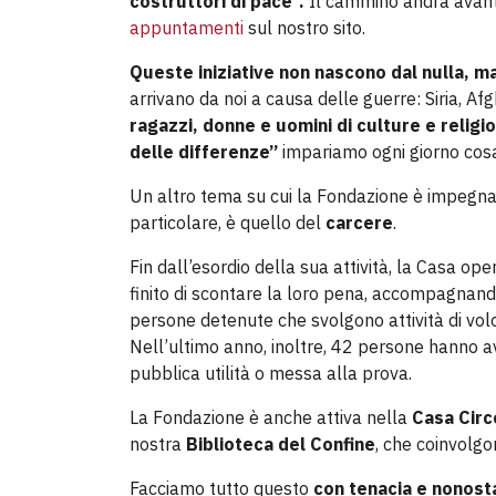
costruttori di pace”.
Il cammino andrà avanti 
appuntamenti
sul nostro sito.
Queste iniziative non nascono dal nulla, m
arrivano da noi a causa delle guerre: Siria, A
ragazzi, donne e uomini di culture e religi
delle differenze”
impariamo ogni giorno cosa 
Un altro tema su cui la Fondazione è impegn
particolare, è quello del
carcere
.
Fin dall’esordio della sua attività, la Casa ope
finito di scontare la loro pena, accompagnando
persone detenute che svolgono attività di volo
Nell’ultimo anno, inoltre, 42 persone hanno 
pubblica utilità o messa alla prova.
La Fondazione è anche attiva nella
Casa Circ
nostra
Biblioteca del Confine
, che coinvolgo
Facciamo tutto questo
con tenacia e nonosta