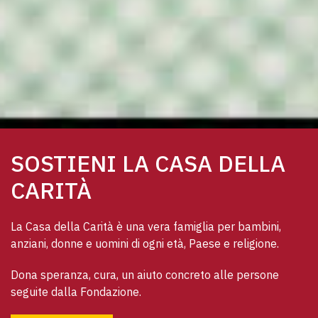
SOSTIENI LA CASA DELLA
CARITÀ
La Casa della Carità è una vera famiglia per bambini, 
anziani, donne e uomini di ogni età, Paese e religione. 
Dona speranza, cura, un aiuto concreto alle persone 
seguite dalla Fondazione.