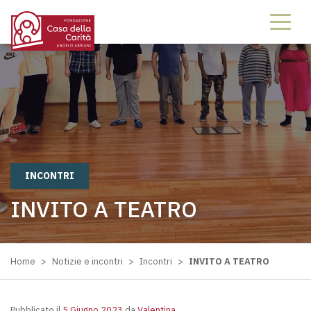
INCONTRI
INVITO A TEATRO
Home
>
Notizie e incontri
>
Incontri
>
INVITO A TEATRO
Pubblicato il
5 Giugno 2023
da
Valentina